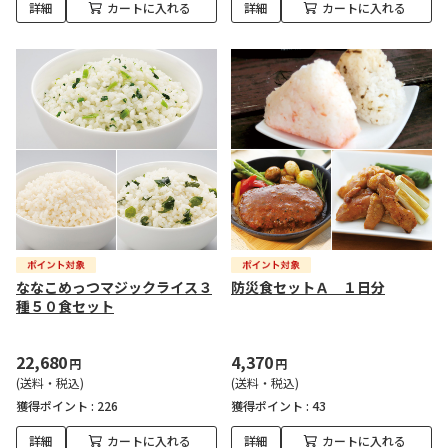
詳細
カートに入れる
詳細
カートに入れる
ななこめっつマジックライス３
防災食セットＡ １日分
種５０食セット
22,680
4,370
円
円
(送料・税込)
(送料・税込)
獲得ポイント :
226
獲得ポイント :
43
詳細
カートに入れる
詳細
カートに入れる