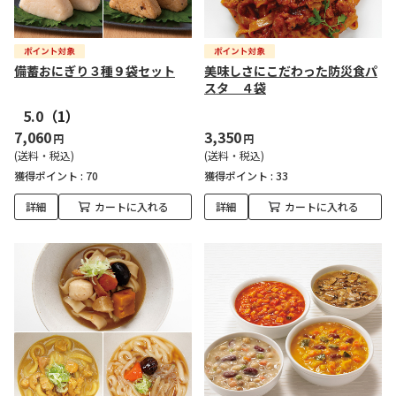
備蓄おにぎり３種９袋セット
美味しさにこだわった防災食パ
スタ ４袋
5.0
（1）
7,060
3,350
円
円
(送料・税込)
(送料・税込)
獲得ポイント :
70
獲得ポイント :
33
詳細
カートに入れる
詳細
カートに入れる