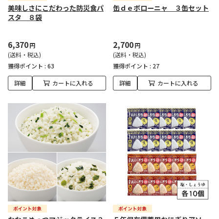
美味しさにこだわった防災食パ
缶ｄｅボローニャ ３缶セット
スタ ８袋
6,370
2,700
円
円
(送料・税込)
(送料・税込)
獲得ポイント :
63
獲得ポイント :
27
詳細
カートに入れる
詳細
カートに入れる