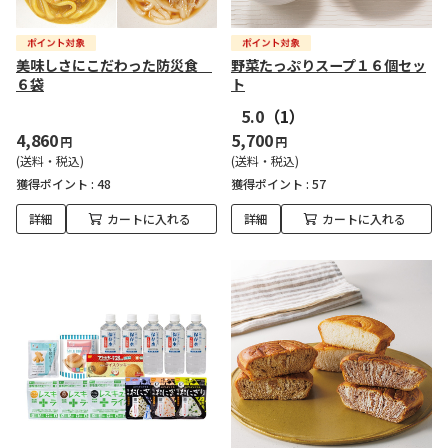
美味しさにこだわった防災食
野菜たっぷりスープ１６個セッ
６袋
ト
5.0
（1）
4,860
5,700
円
円
(送料・税込)
(送料・税込)
獲得ポイント :
48
獲得ポイント :
57
詳細
カートに入れる
詳細
カートに入れる