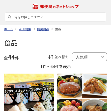
ホーム
WEB特集
防災用品
食品
食品
44
並べ替え：
全
件
1件～44件を表示