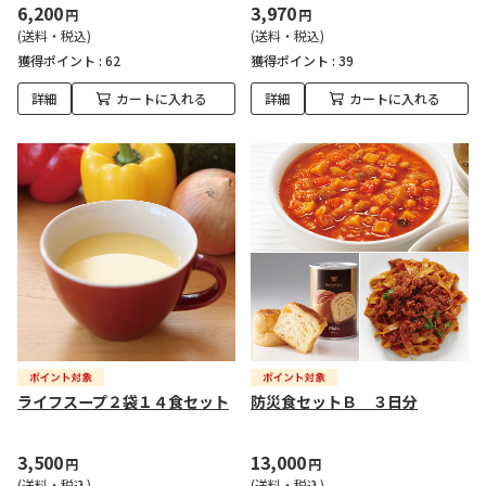
6,200
3,970
円
円
(送料・税込)
(送料・税込)
獲得ポイント :
62
獲得ポイント :
39
詳細
カートに入れる
詳細
カートに入れる
ライフスープ２袋１４食セット
防災食セットＢ ３日分
3,500
13,000
円
円
(送料・税込)
(送料・税込)