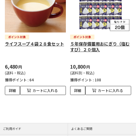
ライフスープ４袋２８食セット
５年保存備蓄用おにぎり（塩む
すび）２０個入
6,480
10,800
円
円
(送料・税込)
(送料別・税込)
獲得ポイント :
64
獲得ポイント :
108
詳細
カートに入れる
詳細
カートに入れる
ご利用ガイド
よくあるご質問