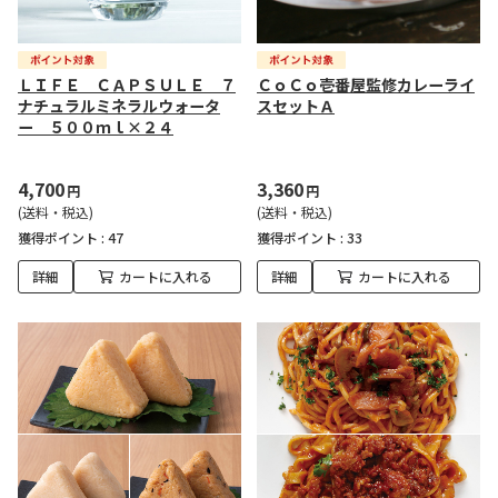
ＬＩＦＥ ＣＡＰＳＵＬＥ ７
ＣｏＣｏ壱番屋監修カレーライ
ナチュラルミネラルウォータ
スセットＡ
ー ５００ｍｌ×２４
4,700
3,360
円
円
(送料・税込)
(送料・税込)
獲得ポイント :
47
獲得ポイント :
33
詳細
カートに入れる
詳細
カートに入れる