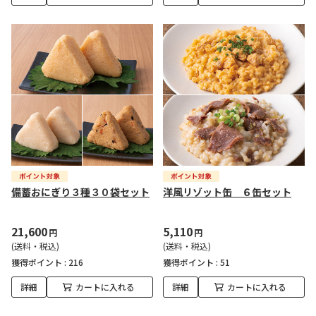
備蓄おにぎり３種３０袋セット
洋風リゾット缶 ６缶セット
21,600
5,110
円
円
(送料・税込)
(送料・税込)
獲得ポイント :
216
獲得ポイント :
51
詳細
カートに入れる
詳細
カートに入れる