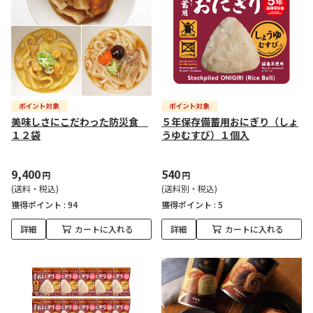
美味しさにこだわった防災食
５年保存備蓄用おにぎり（しょ
１２袋
うゆむすび）１個入
9,400
540
円
円
(送料・税込)
(送料別・税込)
獲得ポイント :
94
獲得ポイント :
5
詳細
カートに入れる
詳細
カートに入れる