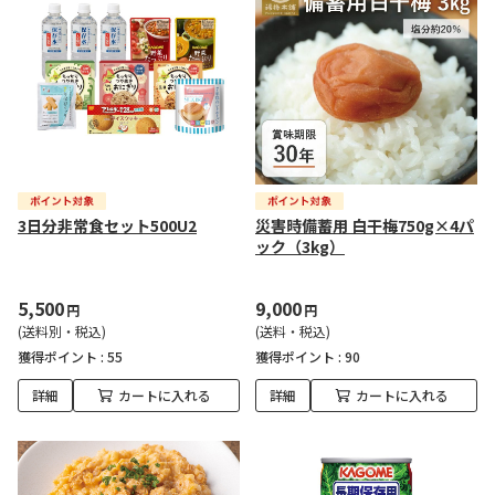
3日分非常食セット500U2
災害時備蓄用 白干梅750g×4パ
ック（3kg）
5,500
9,000
円
円
(送料別・税込)
(送料・税込)
獲得ポイント :
55
獲得ポイント :
90
詳細
カートに入れる
詳細
カートに入れる