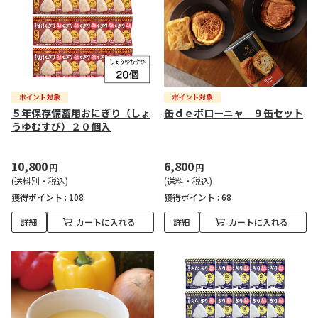
５年保存備蓄用おにぎり（しょ
缶ｄｅボローニャ ９缶セット
うゆむすび）２０個入
10,800
6,800
円
円
(送料別・税込)
(送料・税込)
獲得ポイント :
108
獲得ポイント :
68
詳細
カートに入れる
詳細
カートに入れる