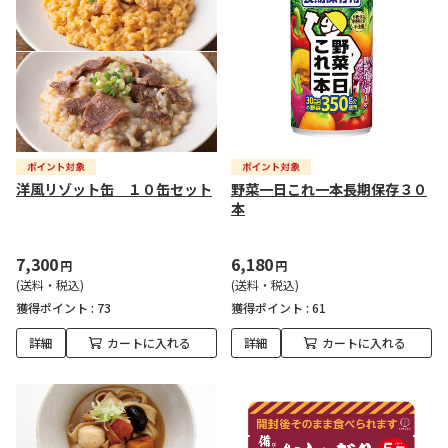
洋風リゾット缶 １０缶セット
野菜一日これ一本長期保存３０
本
7,300
6,180
円
円
(送料・税込)
(送料・税込)
獲得ポイント :
73
獲得ポイント :
61
詳細
カートに入れる
詳細
カートに入れる