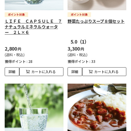
ＬＩＦＥ ＣＡＰＳＵＬＥ ７
野菜たっぷりスープ８個セット
ナチュラルミネラルウォータ
ー ２Ｌ×６
5.0
（1）
2,800
3,300
円
円
(送料・税込)
(送料・税込)
獲得ポイント :
28
獲得ポイント :
33
詳細
カートに入れる
詳細
カートに入れる