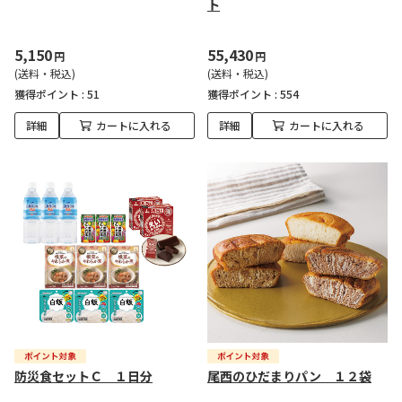
ト
5,150
55,430
円
円
(送料・税込)
(送料・税込)
獲得ポイント :
51
獲得ポイント :
554
詳細
カートに入れる
詳細
カートに入れる
防災食セットＣ １日分
尾西のひだまりパン １２袋