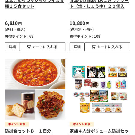
ななこめっつマジックライス３
５年保存備蓄用おにぎりアソー
種１５食セット
ト（塩・しょうゆ）２０個入
6,810
10,800
円
円
(送料・税込)
(送料別・税込)
獲得ポイント :
68
獲得ポイント :
108
詳細
カートに入れる
詳細
カートに入れる
防災食セットＢ １日分
家族４人分ボリューム防災セッ