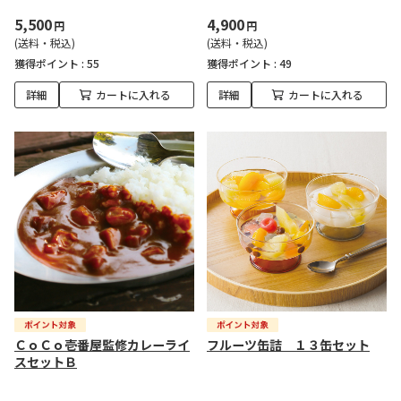
5,500
4,900
円
円
(送料・税込)
(送料・税込)
獲得ポイント :
55
獲得ポイント :
49
詳細
カートに入れる
詳細
カートに入れる
ＣｏＣｏ壱番屋監修カレーライ
フルーツ缶詰 １３缶セット
スセットＢ