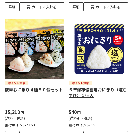
詳細
カートに入れる
詳細
カートに入れる
携帯おにぎり４種５０個セット
５年保存備蓄用おにぎり（塩む
すび）１個入
15,310
540
円
円
(送料・税込)
(送料別・税込)
獲得ポイント :
153
獲得ポイント :
5