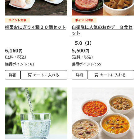
携帯おにぎり４種２０個セット
自衛隊に人気のおかず ８食セ
ット
5.0
（1）
6,160
5,500
円
円
(送料・税込)
(送料・税込)
獲得ポイント :
61
獲得ポイント :
55
詳細
カートに入れる
詳細
カートに入れる