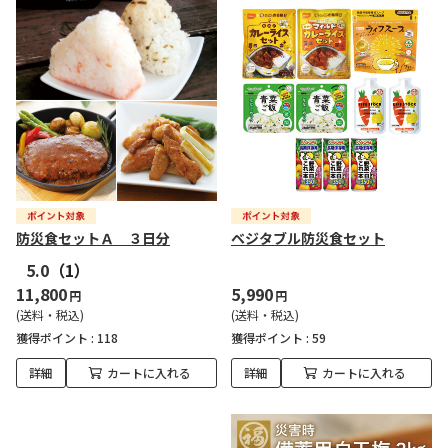
防災食セットＡ ３日分
ベジタブル防災食セット
5.0
（1）
11,800
5,990
円
円
(送料・税込)
(送料・税込)
獲得ポイント :
118
獲得ポイント :
59
詳細
カートに入れる
詳細
カートに入れる