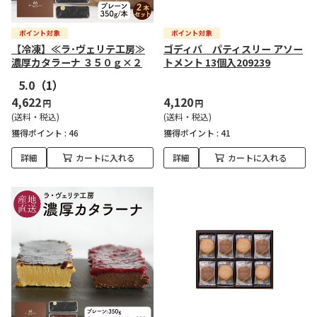
【冷凍】≪ラ･ヴェリテ工房≫
ゴディバ パティスリー アソー
濃厚カタラーナ ３５０ｇ×２
トメント 13個入209239
5.0
（1）
4,622
4,120
円
円
(送料・税込)
(送料・税込)
獲得ポイント :
46
獲得ポイント :
41
詳細
カートに入れる
詳細
カートに入れる