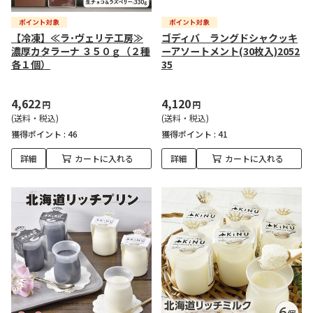
【冷凍】≪ラ･ヴェリテ工房≫
ゴディバ ラングドシャクッキ
濃厚カタラーナ ３５０ｇ（２種
ーアソートメント(30枚入)2052
各１個）
35
4,622
4,120
円
円
(送料・税込)
(送料・税込)
獲得ポイント :
46
獲得ポイント :
41
詳細
カートに入れる
詳細
カートに入れる