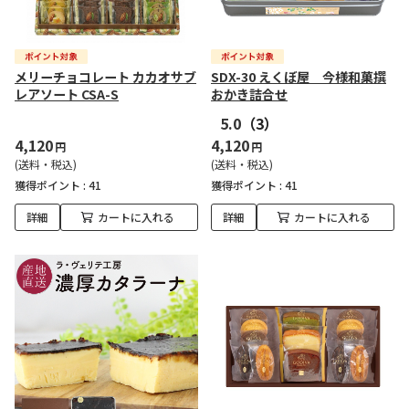
メリーチョコレート カカオサブ
SDX-30 えくぼ屋 今様和菓撰
レアソート CSA-S
おかき詰合せ
5.0
（3）
4,120
4,120
円
円
(送料・税込)
(送料・税込)
獲得ポイント :
41
獲得ポイント :
41
詳細
カートに入れる
詳細
カートに入れる