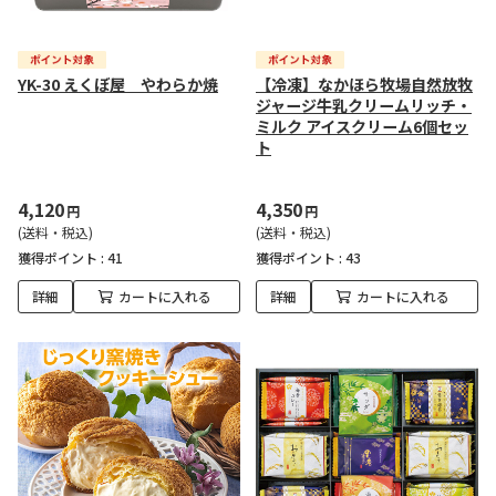
YK-30 えくぼ屋 やわらか焼
【冷凍】なかほら牧場自然放牧
ジャージ牛乳クリームリッチ・
ミルク アイスクリーム6個セッ
ト
4,120
4,350
円
円
(送料・税込)
(送料・税込)
獲得ポイント :
41
獲得ポイント :
43
詳細
カートに入れる
詳細
カートに入れる