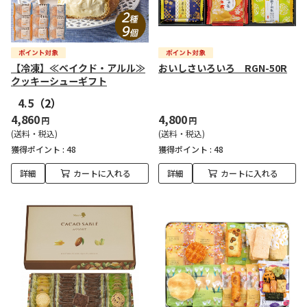
【冷凍】≪ベイクド・アルル≫
おいしさいろいろ RGN-50R
クッキーシューギフト
4.5
（2）
4,860
4,800
円
円
(送料・税込)
(送料・税込)
獲得ポイント :
48
獲得ポイント :
48
詳細
カートに入れる
詳細
カートに入れる