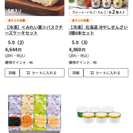
【冷凍】≪みれい菓≫バスクチ
【冷凍】北海道 冷やしぜんざい
ーズケーキセット
3種6本セット
5.0
（2）
5.0
（3）
4,644
4,860
円
円
(送料・税込)
(送料・税込)
獲得ポイント :
46
獲得ポイント :
48
詳細
カートに入れる
詳細
カートに入れる