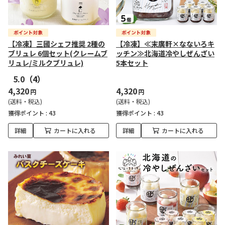
【冷凍】三國シェフ推奨 2種の
【冷凍】≪末廣軒×なないろキ
ブリュレ 6個セット(クレームブ
ッチン≫北海道冷やしぜんざい
リュレ/ミルクブリュレ)
5本セット
5.0
（4）
4,320
4,320
円
円
(送料・税込)
(送料・税込)
獲得ポイント :
43
獲得ポイント :
43
詳細
カートに入れる
詳細
カートに入れる