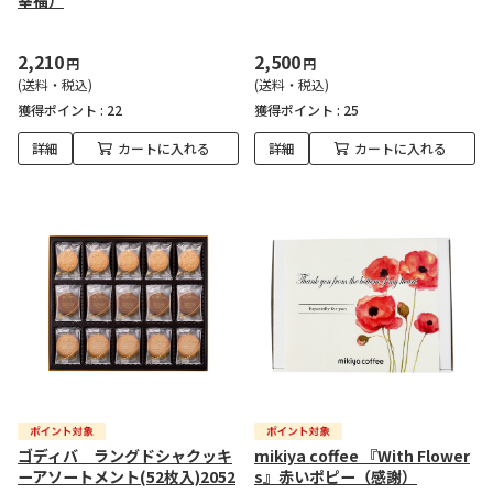
幸福）
2,210
2,500
円
円
(送料・税込)
(送料・税込)
獲得ポイント :
22
獲得ポイント :
25
詳細
カートに入れる
詳細
カートに入れる
ゴディバ ラングドシャクッキ
mikiya coffee 『With Flower
ーアソートメント(52枚入)2052
s』赤いポピー（感謝）