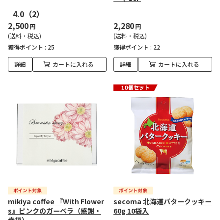
4.0
（2）
2,500
2,280
円
円
(送料・税込)
(送料・税込)
獲得ポイント :
25
獲得ポイント :
22
詳細
カートに入れる
詳細
カートに入れる
mikiya coffee 『With Flower
secoma 北海道バタークッキー
s』ピンクのガーベラ（感謝・
60g 10袋入