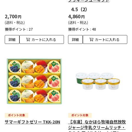
4.5
（2）
2,700
4,860
円
円
(送料・税込)
(送料・税込)
獲得ポイント :
27
獲得ポイント :
48
詳細
カートに入れる
詳細
カートに入れる
サマーギフトゼリー TKK-20N
【冷凍】なかほら牧場自然放牧
ジャージ牛乳クリームリッチ・