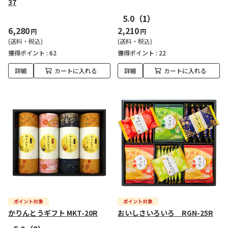
37
5.0
（1）
6,280
2,210
円
円
(送料・税込)
(送料・税込)
獲得ポイント :
62
獲得ポイント :
22
詳細
カートに入れる
詳細
カートに入れる
かりんとうギフト MKT-20R
おいしさいろいろ RGN-25R