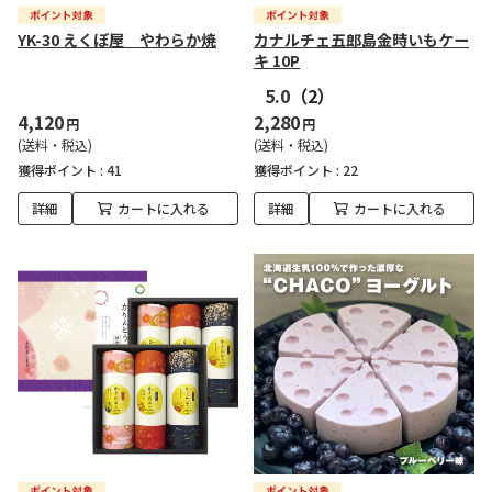
YK-30 えくぼ屋 やわらか焼
カナルチェ五郎島金時いもケー
キ 10P
5.0
（2）
4,120
2,280
円
円
(送料・税込)
(送料・税込)
獲得ポイント :
41
獲得ポイント :
22
詳細
カートに入れる
詳細
カートに入れる