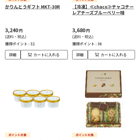
かりんとうギフト MKT-30R
【冷凍】≪chaco≫チャコチー
レアチーズブルーベリー味
3,240
3,680
円
円
(送料・税込)
(送料・税込)
獲得ポイント :
32
獲得ポイント :
36
詳細
カートに入れる
詳細
カートに入れる