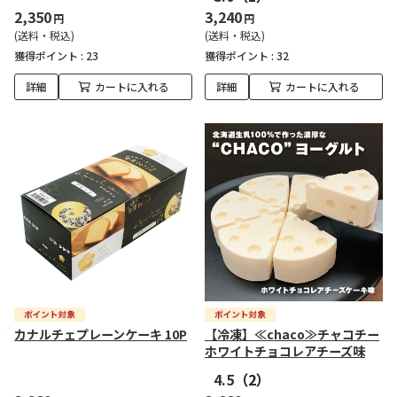
2,350
3,240
円
円
(送料・税込)
(送料・税込)
獲得ポイント :
23
獲得ポイント :
32
詳細
カートに入れる
詳細
カートに入れる
カナルチェプレーンケーキ 10P
【冷凍】≪chaco≫チャコチー
ホワイトチョコレアチーズ味
4.5
（2）