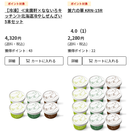
【冷凍】≪末廣軒×なないろキ
兼六の華 KRN-15R
ッチン≫北海道冷やしぜんざい
5本セット
4.0
（1）
4,320
2,280
円
円
(送料・税込)
(送料・税込)
獲得ポイント :
43
獲得ポイント :
22
詳細
カートに入れる
詳細
カートに入れる