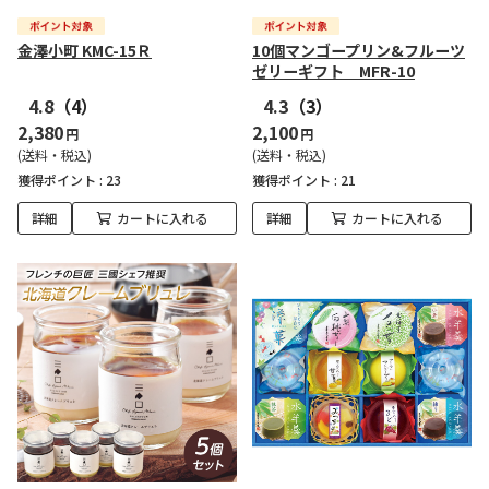
金澤小町 KMC-15Ｒ
10個マンゴープリン&フルーツ
ゼリーギフト MFR-10
4.8
（4）
4.3
（3）
2,380
2,100
円
円
(送料・税込)
(送料・税込)
獲得ポイント :
23
獲得ポイント :
21
詳細
カートに入れる
詳細
カートに入れる