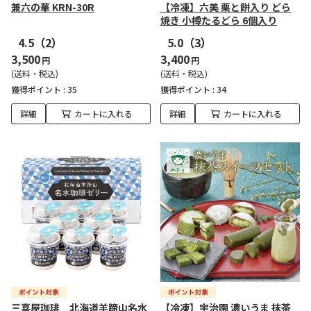
兼六の華 KRN-30R
【冷凍】六美 栗と餅入り どら
焼き 小樽たるどら 6個入り
4.5
（2）
5.0
（3）
3,500
3,400
円
円
(送料・税込)
(送料・税込)
獲得ポイント :
35
獲得ポイント :
34
詳細
カートに入れる
詳細
カートに入れる
三喜屋珈琲 北海道羊蹄山名水
【冷凍】宇治園 濃いうま 抹茶