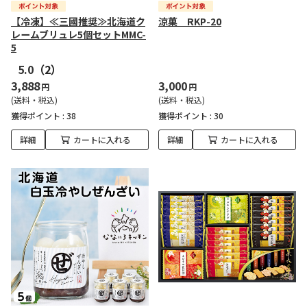
【冷凍】≪三國推奨≫北海道ク
涼菓 RKP-20
レームブリュレ5個セットMMC-
5
5.0
（2）
3,888
3,000
円
円
(送料・税込)
(送料・税込)
獲得ポイント :
38
獲得ポイント :
30
詳細
カートに入れる
詳細
カートに入れる