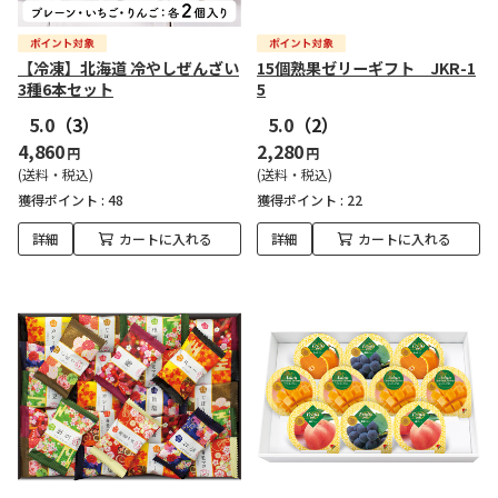
【冷凍】北海道 冷やしぜんざい
15個熟果ゼリーギフト JKR-1
3種6本セット
5
5.0
（3）
5.0
（2）
4,860
2,280
円
円
(送料・税込)
(送料・税込)
獲得ポイント :
48
獲得ポイント :
22
詳細
カートに入れる
詳細
カートに入れる