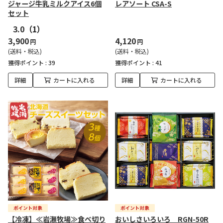
ジャージ牛乳ミルクアイス6個
レアソート CSA-S
セット
3.0
（1）
3,900
4,120
円
円
(送料・税込)
(送料・税込)
獲得ポイント :
39
獲得ポイント :
41
詳細
カートに入れる
詳細
カートに入れる
【冷凍】≪岩瀬牧場≫食べ切り
おいしさいろいろ RGN-50R