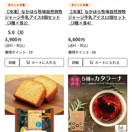
【冷凍】なかほら牧場自然放牧
【冷凍】なかほら牧場自然放牧
ジャージ牛乳アイス6個セット
ジャージ牛乳アイス12個セット
（3種×各2）
（3種×各4）
5.0
（3）
3,900
6,600
円
円
(送料・税込)
(送料・税込)
獲得ポイント :
39
獲得ポイント :
66
詳細
カートに入れる
詳細
カートに入れる