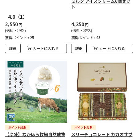
ミルク アイスクリーム6個セッ
ト
4.0
（1）
2,550
4,350
円
円
(送料・税込)
(送料・税込)
獲得ポイント :
25
獲得ポイント :
43
詳細
カートに入れる
詳細
カートに入れる
【冷凍】なかほら牧場自然放牧
メリーチョコレート カカオサブ