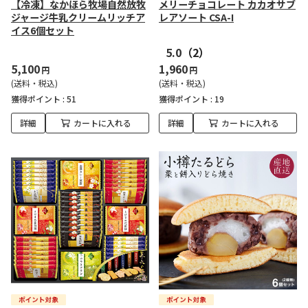
【冷凍】なかほら牧場自然放牧
メリーチョコレート カカオサブ
ジャージ牛乳クリームリッチア
レアソート CSA-I
イス6個セット
5.0
（2）
5,100
1,960
円
円
(送料・税込)
(送料・税込)
獲得ポイント :
51
獲得ポイント :
19
詳細
カートに入れる
詳細
カートに入れる