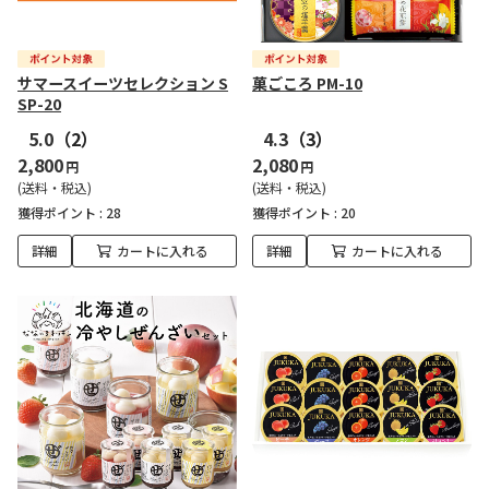
サマースイーツセレクション S
菓ごころ PM-10
SP-20
5.0
（2）
4.3
（3）
2,800
2,080
円
円
(送料・税込)
(送料・税込)
獲得ポイント :
28
獲得ポイント :
20
詳細
カートに入れる
詳細
カートに入れる