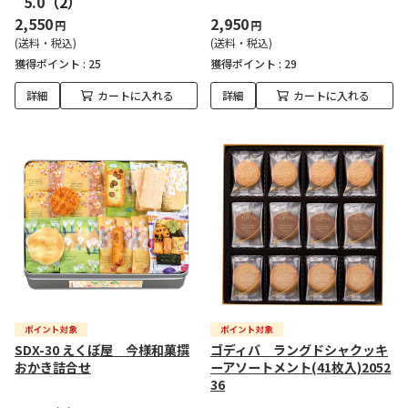
5.0
（2）
2,550
2,950
円
円
(送料・税込)
(送料・税込)
獲得ポイント :
25
獲得ポイント :
29
詳細
カートに入れる
詳細
カートに入れる
SDX-30 えくぼ屋 今様和菓撰
ゴディバ ラングドシャクッキ
おかき詰合せ
ーアソートメント(41枚入)2052
36