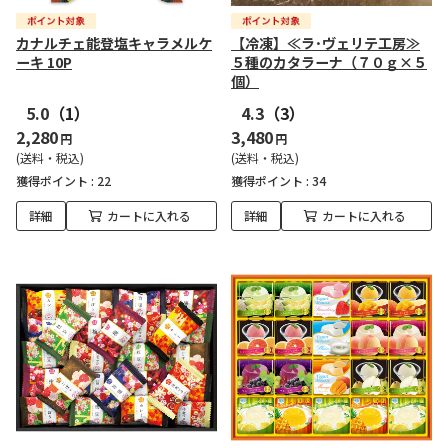
カナルチェ能登塩キャラメルケ
【冷凍】≪ラ･ヴェリテ工房≫
ーキ 10P
５種のカタラーナ（７０ｇ×５
個）
5.0
（1）
4.3
（3）
2,280
3,480
円
円
(送料・税込)
(送料・税込)
獲得ポイント :
22
獲得ポイント :
34
詳細
カートに入れる
詳細
カートに入れる