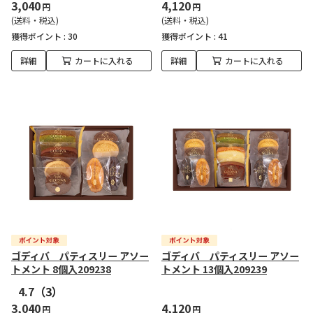
3,040
4,120
円
円
(送料・税込)
(送料・税込)
獲得ポイント :
30
獲得ポイント :
41
詳細
カートに入れる
詳細
カートに入れる
ゴディバ パティスリー アソー
ゴディバ パティスリー アソー
トメント 8個入209238
トメント 13個入209239
4.7
（3）
3,040
4,120
円
円