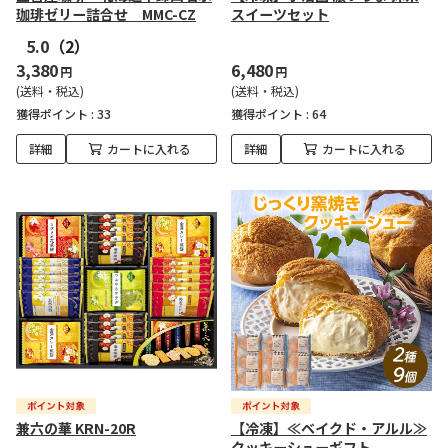
珈琲ゼリー詰合せ MMC-CZ
スイーツセット
5.0
（2）
3,380
6,480
円
円
(送料・税込)
(送料・税込)
獲得ポイント :
33
獲得ポイント :
64
詳細
カートに入れる
詳細
カートに入れる
兼六の華 KRN-20R
【冷凍】≪ベイクド・アルル≫
クッキーシューギフト