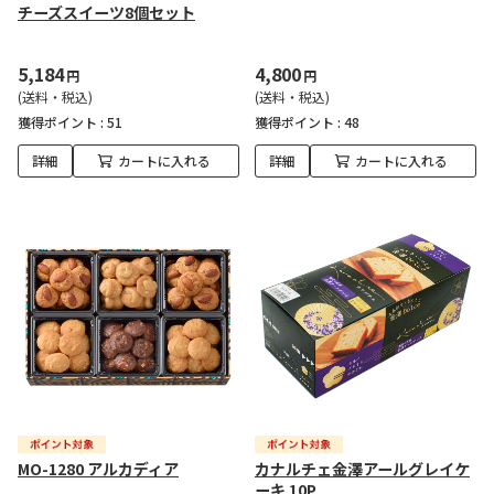
チーズスイーツ8個セット
5,184
4,800
円
円
(送料・税込)
(送料・税込)
獲得ポイント :
51
獲得ポイント :
48
詳細
カートに入れる
詳細
カートに入れる
MO-1280 アルカディア
カナルチェ金澤アールグレイケ
ーキ 10P