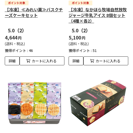
【冷凍】≪みれい菓≫バスクチ
【冷凍】なかほら牧場自然放牧
ーズケーキセット
ジャージ牛乳アイス 8個セット
（4種×各2）
5.0
（2）
5.0
（2）
4,644
5,100
円
円
(送料・税込)
(送料・税込)
獲得ポイント :
46
獲得ポイント :
51
詳細
カートに入れる
詳細
カートに入れる