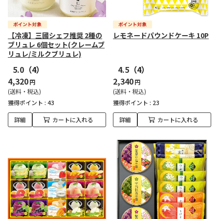
【冷凍】三國シェフ推奨 2種の
レモネードパウンドケーキ 10P
ブリュレ 6個セット(クレームブ
リュレ/ミルクブリュレ)
5.0
（4）
4.5
（4）
4,320
2,340
円
円
(送料・税込)
(送料・税込)
獲得ポイント :
43
獲得ポイント :
23
詳細
カートに入れる
詳細
カートに入れる