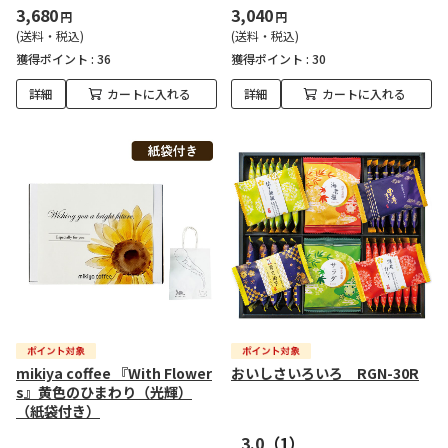
3,680
3,040
円
円
(送料・税込)
(送料・税込)
獲得ポイント :
36
獲得ポイント :
30
詳細
カートに入れる
詳細
カートに入れる
mikiya coffee 『With Flower
おいしさいろいろ RGN-30R
s』黄色のひまわり（光輝）
（紙袋付き）
3.0
（1）