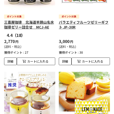
三喜屋珈琲 北海道羊蹄山名水
バラエティフルーツゼリーギフ
珈琲ゼリー詰合せ MCJ-AE
ト JP-30R
4.4
（18）
2,770
3,000
円
円
(送料・税込)
(送料・税込)
獲得ポイント :
27
獲得ポイント :
30
詳細
カートに入れる
詳細
カートに入れる