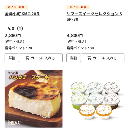
金澤小町 KMC-20Ｒ
サマースイーツセレクション S
SP-30
5.0
（1）
2,880
3,800
円
円
(送料・税込)
(送料・税込)
獲得ポイント :
28
獲得ポイント :
38
詳細
カートに入れる
詳細
カートに入れる