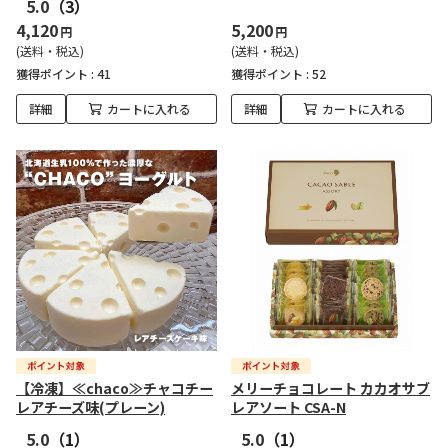
5.0
（3）
4,120
5,200
円
円
(送料・税込)
(送料・税込)
獲得ポイント :
41
獲得ポイント :
52
詳細
カートに入れる
詳細
カートに入れる
【冷凍】≪chaco≫チャコチー
メリーチョコレート カカオサブ
レアチーズ味(プレーン)
レアソート CSA-N
5.0
（1）
5.0
（1）