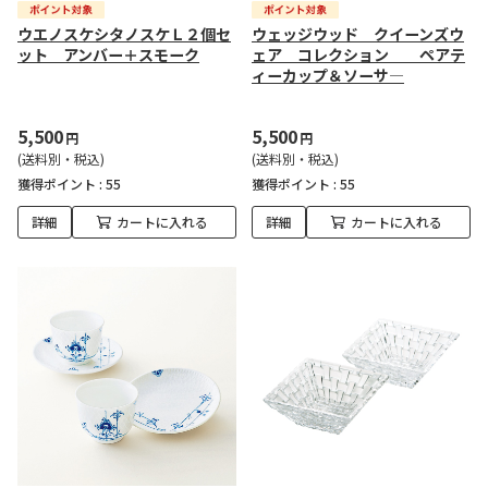
ウエノスケシタノスケＬ２個セ
ウェッジウッド クイーンズウ
ット アンバー＋スモーク
ェア コレクション ペアテ
ィーカップ＆ソーサ―
5,500
5,500
円
円
(送料別・税込)
(送料別・税込)
獲得ポイント :
55
獲得ポイント :
55
詳細
カートに入れる
詳細
カートに入れる