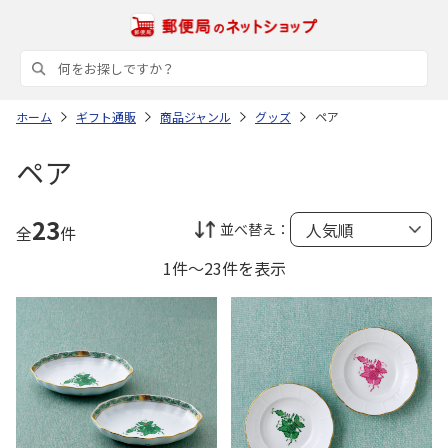
ホーム
ギフト通販
商品ジャンル
グッズ
ペア
ペア
23
並べ替え：
全
件
1件～23件を表示