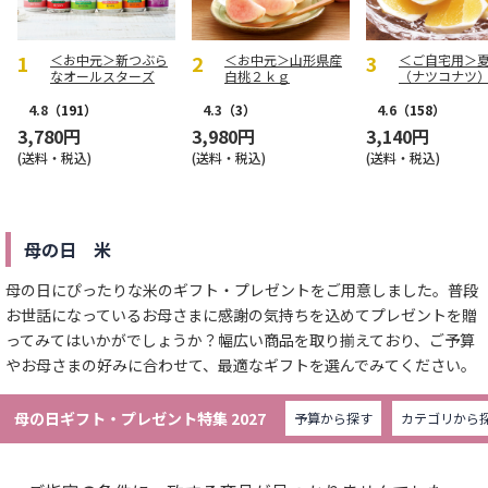
＜お中元＞新つぶら
＜お中元＞山形県産
＜ご自宅用＞
なオールスターズ
白桃２ｋｇ
（ナツコナツ
用３ｋｇ
4.8
（191）
4.3
（3）
4.6
（158）
3,780円
3,980円
3,140円
(送料・税込)
(送料・税込)
(送料・税込)
母の日 米
母の日にぴったりな米のギフト・プレゼントをご用意しました。普段
お世話になっているお母さまに感謝の気持ちを込めてプレゼントを贈
ってみてはいかがでしょうか？幅広い商品を取り揃えており、ご予算
やお母さまの好みに合わせて、最適なギフトを選んでみてください。
母の日ギフト・プレゼント特集 2027
予算から探す
カテゴリから