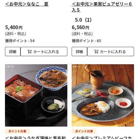
＜お中元＞ななこ 夏
＜お中元＞果実ピュアゼリー６
入Ｓ
5.0
（1）
5,400
6,560
円
円
(送料・税込)
(送料・税込)
獲得ポイント :
54
獲得ポイント :
65
詳細
カートに入れる
詳細
カートに入れる
＜お中元＞うなぎ蒲焼と黒毛和
＜お中元＞プレミアムビーフカ