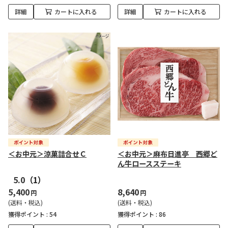
詳細
カートに入れる
詳細
カートに入れる
＜お中元＞涼菓詰合せＣ
＜お中元＞麻布日進亭 西郷ど
ん牛ロースステーキ
5.0
（1）
5,400
8,640
円
円
(送料・税込)
(送料・税込)
獲得ポイント :
54
獲得ポイント :
86