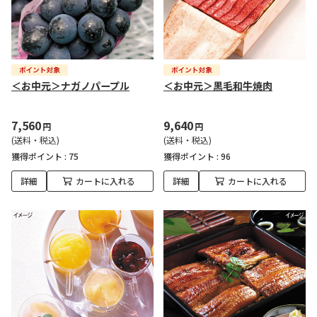
＜お中元＞ナガノパープル
＜お中元＞黒毛和牛焼肉
7,560
9,640
円
円
(送料・税込)
(送料・税込)
獲得ポイント :
75
獲得ポイント :
96
詳細
カートに入れる
詳細
カートに入れる