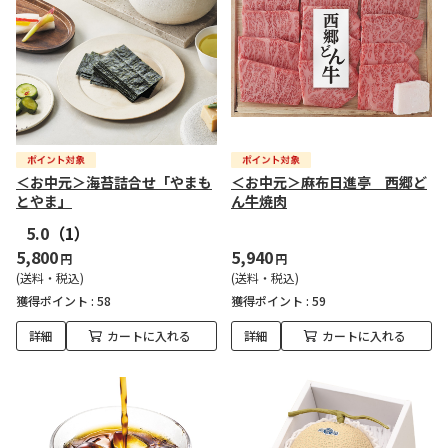
＜お中元＞海苔詰合せ「やまも
＜お中元＞麻布日進亭 西郷ど
とやま」
ん牛焼肉
5.0
（1）
5,800
5,940
円
円
(送料・税込)
(送料・税込)
獲得ポイント :
58
獲得ポイント :
59
詳細
カートに入れる
詳細
カートに入れる