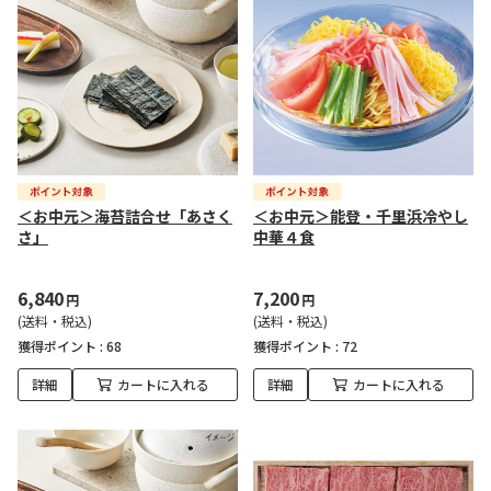
＜お中元＞海苔詰合せ「あさく
＜お中元＞能登・千里浜冷やし
さ」
中華４食
6,840
7,200
円
円
(送料・税込)
(送料・税込)
獲得ポイント :
68
獲得ポイント :
72
詳細
カートに入れる
詳細
カートに入れる