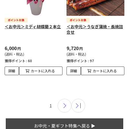
＜お中元＞ミディ胡蝶蘭２本立
＜お中元＞うなぎ蒲焼・長焼詰
合せ
6,000
9,720
円
円
(送料・税込)
(送料・税込)
獲得ポイント :
60
獲得ポイント :
97
詳細
カートに入れる
詳細
カートに入れる
1
お中元・夏ギフト特集へ戻る ▶