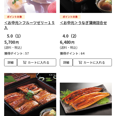
＜お中元＞フルーツゼリー１５
＜お中元＞うなぎ蒲焼詰合せ
入
5.0
（1）
4.0
（2）
5,700
6,480
円
円
(送料・税込)
(送料・税込)
獲得ポイント :
57
獲得ポイント :
64
詳細
カートに入れる
詳細
カートに入れる