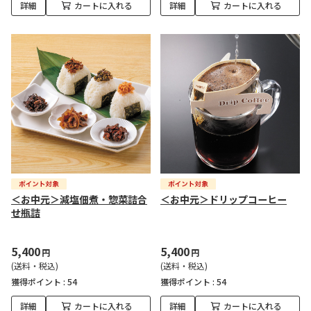
詳細
カートに入れる
詳細
カートに入れる
＜お中元＞減塩佃煮・惣菜詰合
＜お中元＞ドリップコーヒー
せ瓶詰
5,400
5,400
円
円
(送料・税込)
(送料・税込)
獲得ポイント :
54
獲得ポイント :
54
詳細
カートに入れる
詳細
カートに入れる