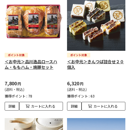
＜お中元＞品川逸品ロースハ
＜お中元＞きんつば詰合せ２０
ム・ももハム・焼豚セット
個入
7,800
6,320
円
円
(送料・税込)
(送料・税込)
獲得ポイント :
78
獲得ポイント :
63
詳細
カートに入れる
詳細
カートに入れる