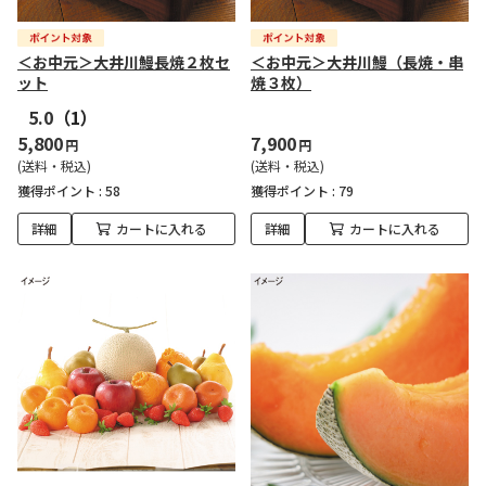
＜お中元＞大井川鰻長焼２枚セ
＜お中元＞大井川鰻（長焼・串
ット
焼３枚）
5.0
（1）
5,800
7,900
円
円
(送料・税込)
(送料・税込)
獲得ポイント :
58
獲得ポイント :
79
詳細
カートに入れる
詳細
カートに入れる