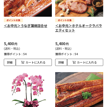
＜お中元＞うなぎ蒲焼詰合せ
＜お中元＞ホテルオークラバラ
エティセット
5,400
5,400
円
円
(送料・税込)
(送料・税込)
獲得ポイント :
54
獲得ポイント :
54
詳細
カートに入れる
詳細
カートに入れる