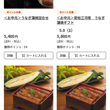
＜お中元＞うなぎ蒲焼詰合せ
＜お中元＞愛知三河産 うなぎ
蒲焼ギフト
5.0
（1）
5,400
5,800
円
円
(送料・税込)
(送料・税込)
獲得ポイント :
54
獲得ポイント :
58
詳細
カートに入れる
詳細
カートに入れる