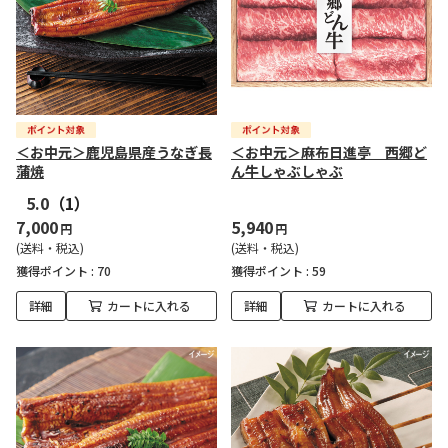
＜お中元＞鹿児島県産うなぎ長
＜お中元＞麻布日進亭 西郷ど
蒲焼
ん牛しゃぶしゃぶ
5.0
（1）
7,000
5,940
円
円
(送料・税込)
(送料・税込)
獲得ポイント :
70
獲得ポイント :
59
詳細
カートに入れる
詳細
カートに入れる