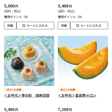
5,000
5,400
円
円
(送料・税込)
(送料・税込)
獲得ポイント :
50
獲得ポイント :
54
詳細
カートに入れる
詳細
カートに入れる
＜お中元＞季の彩 胡麻豆腐
＜お中元＞富良野メロン
5,400
7,200
円
円