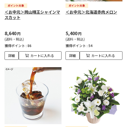
＜お中元＞岡山晴王シャインマ
＜お中元＞北海道赤肉メロン
スカット
8,640
5,400
円
円
(送料・税込)
(送料・税込)
獲得ポイント :
86
獲得ポイント :
54
詳細
カートに入れる
詳細
カートに入れる