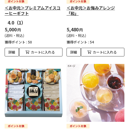
＜お中元＞プレミアムアイスコ
＜お中元＞お悔みアレンジ
ーヒーギフト
「和」
4.0
（1）
5,000
5,480
円
円
(送料・税込)
(送料・税込)
獲得ポイント :
50
獲得ポイント :
54
詳細
カートに入れる
詳細
カートに入れる