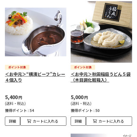
＜お中元＞“横濱ビーフ”カレー
＜お中元＞秋田稲庭うどん５袋
４個入り
（木目調化粧箱入）
5,400
5,000
円
円
(送料・税込)
(送料・税込)
獲得ポイント :
54
獲得ポイント :
50
詳細
カートに入れる
詳細
カートに入れる