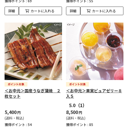
獲得ポイント :
69
獲得ポイント :
55
詳細
カートに入れる
詳細
カートに入れる
＜お中元＞国産うなぎ蒲焼 ２
＜お中元＞果実ピュアゼリー８
枚セット
入Ｓ
5.0
（1）
5,400
8,500
円
円
(送料・税込)
(送料・税込)
獲得ポイント :
54
獲得ポイント :
85