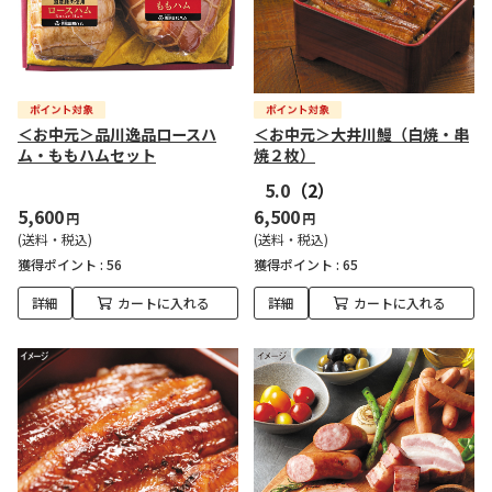
＜お中元＞品川逸品ロースハ
＜お中元＞大井川鰻（白焼・串
ム・ももハムセット
焼２枚）
5.0
（2）
5,600
6,500
円
円
(送料・税込)
(送料・税込)
獲得ポイント :
56
獲得ポイント :
65
詳細
カートに入れる
詳細
カートに入れる