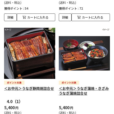
(送料・税込)
(送料・税込)
獲得ポイント :
54
獲得ポイント :
72
詳細
カートに入れる
詳細
カートに入れる
＜お中元＞うなぎ静岡焼詰合せ
＜お中元＞うなぎ蒲焼・きざみ
うなぎ蒲焼詰合せ
4.0
（1）
5,400
5,400
円
円
(送料・税込)
(送料・税込)