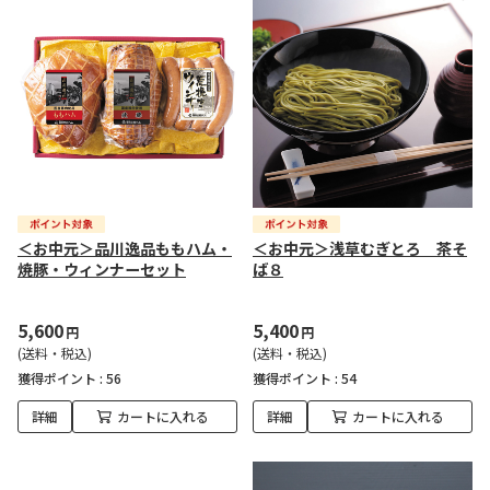
＜お中元＞品川逸品ももハム・
＜お中元＞浅草むぎとろ 茶そ
焼豚・ウィンナーセット
ば８
5,600
5,400
円
円
(送料・税込)
(送料・税込)
獲得ポイント :
56
獲得ポイント :
54
詳細
カートに入れる
詳細
カートに入れる