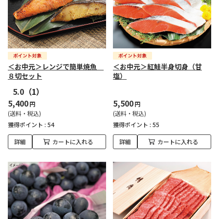
＜お中元＞レンジで簡単焼魚
＜お中元＞紅鮭半身切身（甘
８切セット
塩）
5.0
（1）
5,400
5,500
円
円
(送料・税込)
(送料・税込)
獲得ポイント :
54
獲得ポイント :
55
詳細
カートに入れる
詳細
カートに入れる