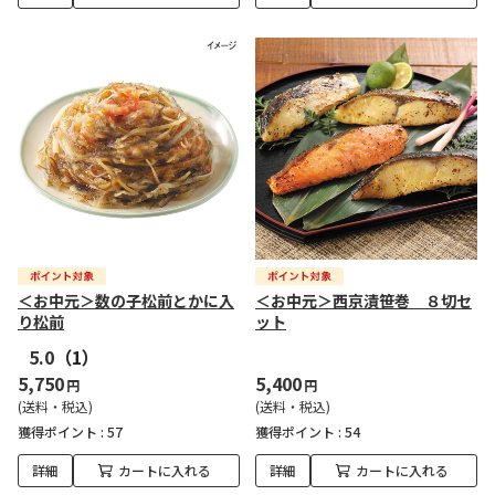
＜お中元＞数の子松前とかに入
＜お中元＞西京漬笹巻 ８切セ
り松前
ット
5.0
（1）
5,750
5,400
円
円
(送料・税込)
(送料・税込)
獲得ポイント :
57
獲得ポイント :
54
詳細
カートに入れる
詳細
カートに入れる