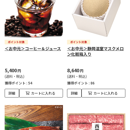
＜お中元＞コーヒー＆ジュース
＜お中元＞静岡温室マスクメロ
ン化粧箱入り
5,400
8,640
円
円
(送料・税込)
(送料・税込)
獲得ポイント :
54
獲得ポイント :
86
詳細
カートに入れる
詳細
カートに入れる