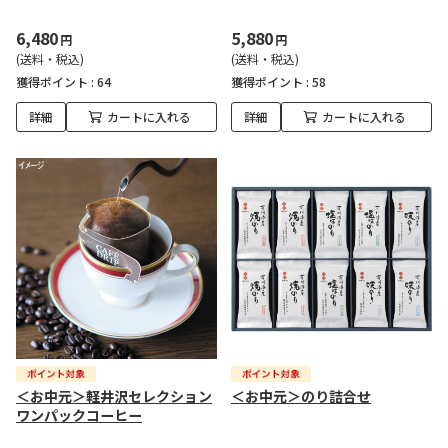
6,480
5,880
円
円
(送料・税込)
(送料・税込)
獲得ポイント :
64
獲得ポイント :
58
詳細
カートに入れる
詳細
カートに入れる
＜お中元＞軽井沢セレクション
＜お中元＞のり詰合せ
ワンパックコーヒー