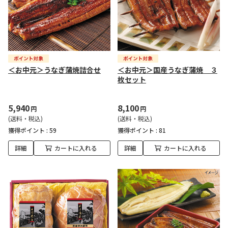
＜お中元＞うなぎ蒲焼詰合せ
＜お中元＞国産うなぎ蒲焼 ３
枚セット
5,940
8,100
円
円
(送料・税込)
(送料・税込)
獲得ポイント :
59
獲得ポイント :
81
詳細
カートに入れる
詳細
カートに入れる