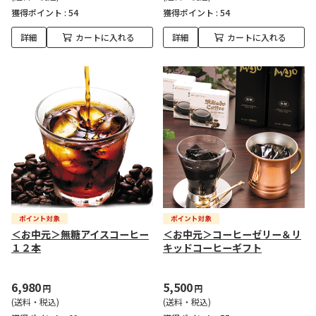
獲得ポイント :
54
獲得ポイント :
54
詳細
カートに入れる
詳細
カートに入れる
＜お中元＞無糖アイスコーヒー
＜お中元＞コーヒーゼリー＆リ
１２本
キッドコーヒーギフト
6,980
5,500
円
円
(送料・税込)
(送料・税込)