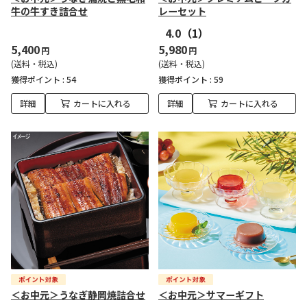
牛の牛すき詰合せ
レーセット
4.0
（1）
5,400
5,980
円
円
(送料・税込)
(送料・税込)
獲得ポイント :
54
獲得ポイント :
59
詳細
カートに入れる
詳細
カートに入れる
＜お中元＞うなぎ静岡焼詰合せ
＜お中元＞サマーギフト