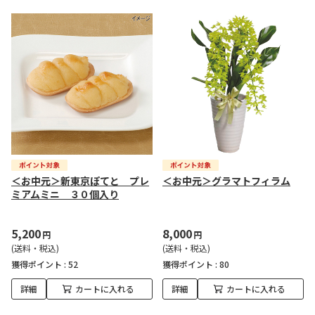
＜お中元＞新東京ぽてと プレ
＜お中元＞グラマトフィラム
ミアムミニ ３０個入り
5,200
8,000
円
円
(送料・税込)
(送料・税込)
獲得ポイント :
52
獲得ポイント :
80
詳細
カートに入れる
詳細
カートに入れる