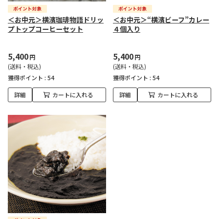
＜お中元＞横濱珈琲物語ドリッ
＜お中元＞“横濱ビーフ”カレー
プトップコーヒーセット
４個入り
5,400
5,400
円
円
(送料・税込)
(送料・税込)
獲得ポイント :
54
獲得ポイント :
54
詳細
カートに入れる
詳細
カートに入れる