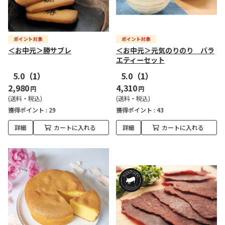
＜お中元＞勝サブレ
＜お中元＞元気のりのり バラ
エティーセット
5.0
（1）
5.0
（1）
2,980
4,310
円
円
(送料・税込)
(送料・税込)
獲得ポイント :
29
獲得ポイント :
43
詳細
カートに入れる
詳細
カートに入れる