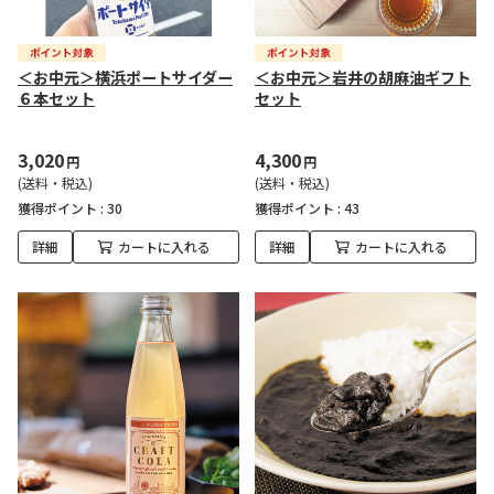
＜お中元＞横浜ポートサイダー
＜お中元＞岩井の胡麻油ギフト
６本セット
セット
3,020
4,300
円
円
(送料・税込)
(送料・税込)
獲得ポイント :
30
獲得ポイント :
43
詳細
カートに入れる
詳細
カートに入れる