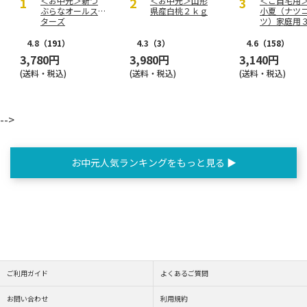
＜お中元＞新つ
＜お中元＞山形
＜ご自宅用
ぶらなオールス
県産白桃２ｋｇ
小夏（ナツ
ターズ
ツ）家庭用
ｇ
4.8
（191）
4.3
（3）
4.6
（158）
3,780円
3,980円
3,140円
(送料・税込)
(送料・税込)
(送料・税込)
-->
お中元人気ランキングをもっと見る ▶
ご利用ガイド
よくあるご質問
お問い合わせ
利用規約