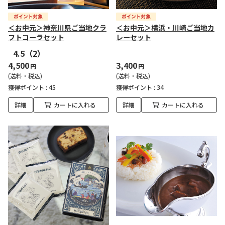
＜お中元＞神奈川県ご当地クラ
＜お中元＞横浜・川崎ご当地カ
フトコーラセット
レーセット
4.5
（2）
4,500
3,400
円
円
(送料・税込)
(送料・税込)
獲得ポイント :
45
獲得ポイント :
34
詳細
カートに入れる
詳細
カートに入れる