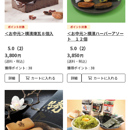
＜お中元＞横濱煉瓦８個入
＜お中元＞横濱ハーバーアソー
ト １２個
5.0
（2）
5.0
（2）
3,800
3,850
円
円
(送料・税込)
(送料・税込)
獲得ポイント :
38
獲得ポイント :
38
詳細
カートに入れる
詳細
カートに入れる