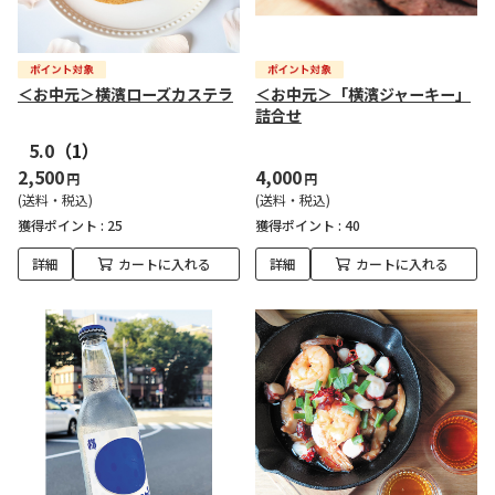
＜お中元＞横濱ローズカステラ
＜お中元＞「横濱ジャーキー」
詰合せ
5.0
（1）
2,500
4,000
円
円
(送料・税込)
(送料・税込)
獲得ポイント :
25
獲得ポイント :
40
詳細
カートに入れる
詳細
カートに入れる