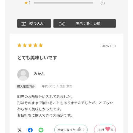
★
1
(0)
絞り込み
表示：新しい順
2026.7.13
とても美味しいです
みかん
年代:
50代
性別:
女性
購入確認済み
即席のお味噌汁に入れてみました。
形はそのままで崩れることもありませんでしたが、とてもや
わらかく美味しかったです。
お値打ちに購入できて大満足です。
参考になった
0
Like!
0