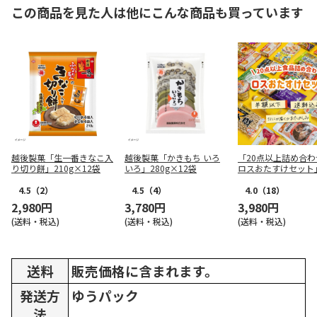
この商品を見た人は他にこんな商品も買っています
越後製菓「生一番きなこ入
越後製菓「かきもち いろ
「20点以上詰め合わ
り切り餅」210g×12袋
いろ」280g×12袋
ロスおたすけセット
4.5
（2）
4.5
（4）
4.0
（18）
2,980円
3,780円
3,980円
(送料・税込)
(送料・税込)
(送料・税込)
送料
販売価格に含まれます。
発送方
ゆうパック
法