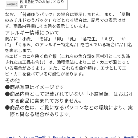
佐川急便でのお届けとなり
ます
なお、「普通ゆうパック」の場合は表示しません。また、「夏期
のみチルドゆうパック」などとなる場合は、記号での表示はせ
ず、商品内容欄にその旨を表示しています。
アレルギー情報について
商品に「小麦」「そば」「卵」「乳」「落花生」「えび」「か
に」「くるみ」のアレルギー特定8品目を含んでいる場合に品目名
を表示します。
※エビ・カニを除く魚介類（これらの魚介類を原材料として製造
された加工品も含む）は、漁獲漁法によりエビ・カニが混じって
いる場合があります。 また、これらの魚介類は、エサとしてエ
ビ・カニを食べている可能性があります。
その他
商品写真はイメージです。
商品内容として記載されていない「小道具類」はお届け
する商品に含まれておりません。
商品の色は、ご覧になるパソコンなどの環境により、実
際と異なる場合があります。
ホーム
ショップ一覧
Kuradashi
越後製菓「クッキングもち」120g×
ホーム
ネットショップ
農産品