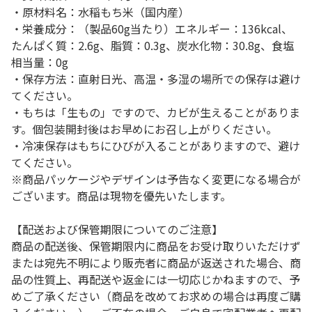
・原材料名：水稲もち米（国内産）
・栄養成分：（製品60g当たり）エネルギー：136kcal、
たんぱく質：2.6g、脂質：0.3g、炭水化物：30.8g、食塩
相当量：0g
・保存方法：直射日光、高温・多湿の場所での保存は避け
てください。
・もちは「生もの」ですので、カビが生えることがありま
す。個包装開封後はお早めにお召し上がりください。
・冷凍保存はもちにひびが入ることがありますので、避け
てください。
※商品パッケージやデザインは予告なく変更になる場合が
ございます。商品は現物を優先いたします。
【配送および保管期限についてのご注意】
商品の配送後、保管期限内に商品をお受け取りいただけず
または宛先不明により販売者に商品が返送された場合、商
品の性質上、再配送や返金には一切応じかねますので、予
めご了承ください（商品を改めてお求めの場合は再度ご購