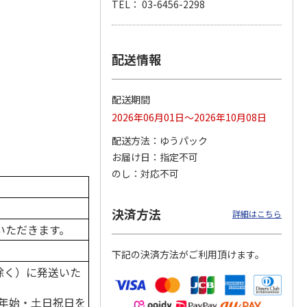
TEL： 03-6456-2298
配送情報
 日清
アマニ油効果４．４
＜お中元＞＜ボスコ
日清オイリオ 日清
イルギ
×３１袋入Ａ（１
＞オリーブオイルギ
バラエティオイルギ
用】
個）
フト
フトＢ【弔事用】
配送期間
1,990円
4,020円
3,020円
2026年06月01日～2026年10月08日
(送料・税込)
(送料・税込)
(送料・税込)
配送方法
ゆうパック
お届け日
指定不可
のし
対応不可
決済方法
詳細はこちら
いただきます。
下記の決済方法がご利用頂けます。
除く）に発送いた
年始・土日祝日を