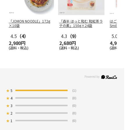
「JOMON NOODLE」172g
「森半 ほっと和む 和紅茶ラ
はごろもフー
×10袋
テの素」150g×24袋
Smileプチ
…
4.5
（4）
4.3
（9）
5.0
（1）
2,980円
2,680円
4,980円
(送料・税込)
(送料・税込)
(送料・税込)
★
5
(1)
★
4
(0)
★
3
(0)
★
2
(0)
★
1
(0)