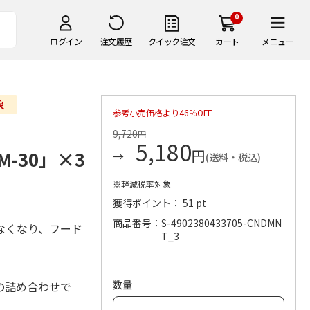
0
ログイン
注文履歴
クイック注文
カート
メニュー
参考小売価格より46％OFF
9,720
円
5,180
円
-30」×3
(送料・税込)
※軽減税率対象
獲得ポイント： 51 pt
商品番号
S-4902380433705-CNDMN
なくなり、フード
T_3
数量
の詰め合わせで