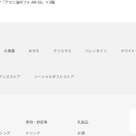
「アマニ油ギフト AM-30」×3箱
お歳暮
おせち
クリスマス
バレンタイン
ホワイト
グッズストア
ソーシャルギフトストア
果物・野菜等
乳製品
シング
ドリンク
お酒