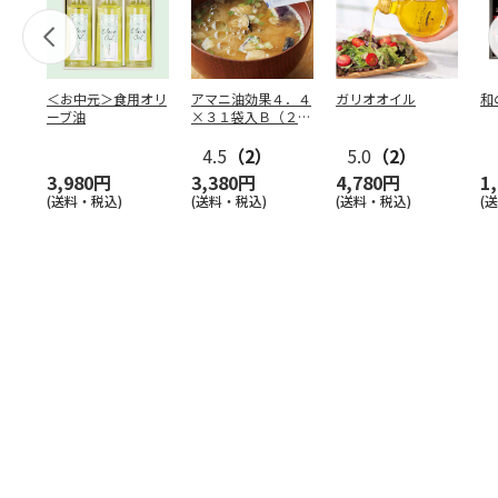
＜お中元＞食用オリ
アマニ油効果４．４
ガリオオイル
和
ーブ油
×３１袋入Ｂ（２
個）
4.5
（2）
5.0
（2）
3,980円
3,380円
4,780円
1
(送料・税込)
(送料・税込)
(送料・税込)
(