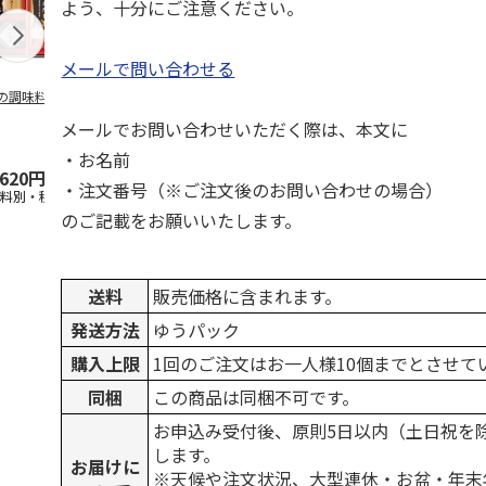
よう、十分にご注意ください。
メールで問い合わせる
の調味料詰合せ
＜お中元＞岩井の胡
＜お中元＞日清 こ
日清オイリオ
麻油ギフトセット
め油＆ヘルシーオイ
バラエティオ
メールでお問い合わせいただく際は、本文に
ルギフト
フトＡ【弔事
・お名前
,620円
4,300円
3,680円
1,950円
・注文番号（※ご注文後のお問い合わせの場合）
送料別・税込)
(送料・税込)
(送料・税込)
(送料・税込)
のご記載をお願いいたします。
送料
販売価格に含まれます。
発送方法
ゆうパック
購入上限
1回のご注文はお一人様10個までとさせて
同梱
この商品は同梱不可です。
お申込み受付後、原則5日以内（土日祝を
します。
お届けに
※天候や注文状況、大型連休・お盆・年末