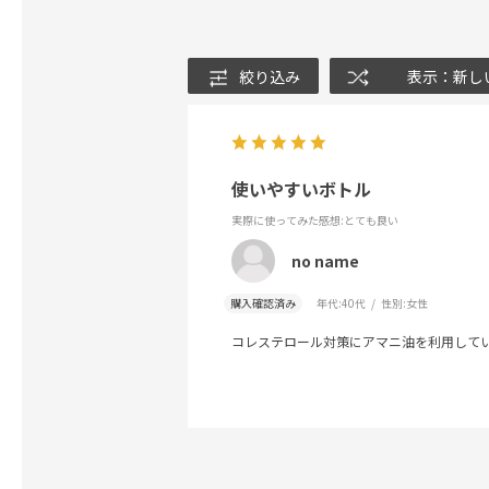
絞り込み
表示：新し
使いやすいボトル
実際に使ってみた感想
:とても良い
no name
購入確認済み
年代:
40代
性別:
女性
コレステロール対策にアマニ油を利用して