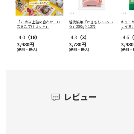
「20点以上詰め合わせ！ロ
越後製菓「かきもち いろい
キュー
スおたすけセット」
ろ」280g×12袋
サイ青汁
箱
4.0
（18）
4.3
（3）
4.6
（
3,980円
3,780円
3,98
(送料・税込)
(送料・税込)
(送料・
レビュー