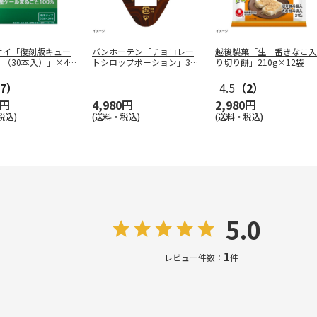
サイ「復刻版キュー
バンホーテン「チョコレー
越後製菓「生一番きなこ入
（30本入）」×4
トシロップポーション」30
り切り餅」210g×12袋
g×21
…
7）
4.5
（2）
0円
4,980円
2,980円
税込)
(送料・税込)
(送料・税込)
5.0
1
レビュー件数：
件