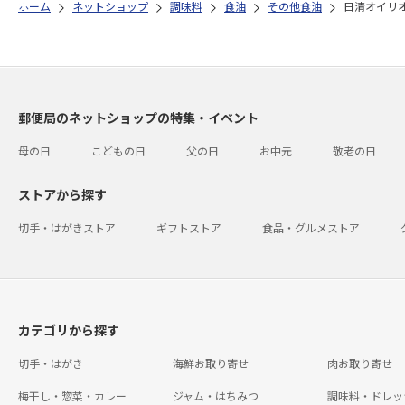
ホーム
ネットショップ
調味料
食油
その他食油
日清オイリオ
郵便局のネットショップの特集・イベント
母の日
こどもの日
父の日
お中元
敬老の日
ストアから探す
切手・はがきストア
ギフトストア
食品・グルメストア
カテゴリから探す
切手・はがき
海鮮お取り寄せ
肉お取り寄せ
梅干し・惣菜・カレー
ジャム・はちみつ
調味料・ドレッ