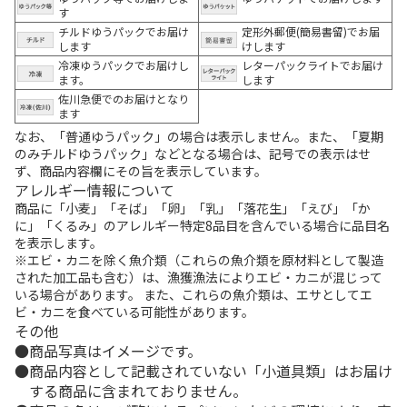
す
チルドゆうパックでお届け
定形外郵便(簡易書留)でお届
します
けします
冷凍ゆうパックでお届けし
レターパックライトでお届け
ます。
します
佐川急便でのお届けとなり
ます
なお、「普通ゆうパック」の場合は表示しません。また、「夏期
のみチルドゆうパック」などとなる場合は、記号での表示はせ
ず、商品内容欄にその旨を表示しています。
アレルギー情報について
商品に「小麦」「そば」「卵」「乳」「落花生」「えび」「か
に」「くるみ」のアレルギー特定8品目を含んでいる場合に品目名
を表示します。
※エビ・カニを除く魚介類（これらの魚介類を原材料として製造
された加工品も含む）は、漁獲漁法によりエビ・カニが混じって
いる場合があります。 また、これらの魚介類は、エサとしてエ
ビ・カニを食べている可能性があります。
その他
商品写真はイメージです。
商品内容として記載されていない「小道具類」はお届け
する商品に含まれておりません。