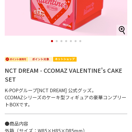
1
2
3
4
5
6
7
NCT DREAM - CCOMAZ VALENTINE's CAKE
SET
K-POPグループ[NCT DREAM] 公式グッズ。
CCOMAZシリーズのケーキ型フィギュアの豪華コンプリー
トBOXです。
●商品内容
外箱（サイズ：W85×H85×D85mm）