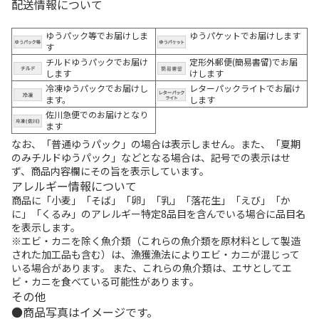
配送情報について
ゆうパック等でお届けしま
ゆうパケットでお届けします
す
チルドゆうパックでお届け
定形外郵便(簡易書留)でお届
します
けします
冷凍ゆうパックでお届けし
レターパックライトでお届け
ます。
します
佐川急便でのお届けとなり
ます
なお、「普通ゆうパック」の場合は表示しません。また、「夏期
のみチルドゆうパック」などとなる場合は、記号での表示はせ
ず、商品内容欄にその旨を表示しています。
アレルギー情報について
商品に「小麦」「そば」「卵」「乳」「落花生」「えび」「か
に」「くるみ」のアレルギー特定8品目を含んでいる場合に品目名
を表示します。
※エビ・カニを除く魚介類（これらの魚介類を原材料として製造
された加工品も含む）は、漁獲漁法によりエビ・カニが混じって
いる場合があります。 また、これらの魚介類は、エサとしてエ
ビ・カニを食べている可能性があります。
その他
商品写真はイメージです。