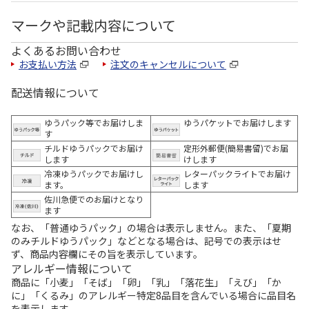
マークや記載内容について
よくあるお問い合わせ
お支払い方法
注文のキャンセルについて
配送情報について
ゆうパック等でお届けしま
ゆうパケットでお届けします
す
チルドゆうパックでお届け
定形外郵便(簡易書留)でお届
します
けします
冷凍ゆうパックでお届けし
レターパックライトでお届け
ます。
します
佐川急便でのお届けとなり
ます
なお、「普通ゆうパック」の場合は表示しません。また、「夏期
のみチルドゆうパック」などとなる場合は、記号での表示はせ
ず、商品内容欄にその旨を表示しています。
アレルギー情報について
商品に「小麦」「そば」「卵」「乳」「落花生」「えび」「か
に」「くるみ」のアレルギー特定8品目を含んでいる場合に品目名
を表示します。