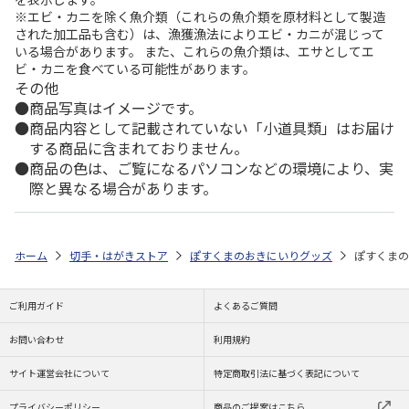
※エビ・カニを除く魚介類（これらの魚介類を原材料として製造
された加工品も含む）は、漁獲漁法によりエビ・カニが混じって
いる場合があります。 また、これらの魚介類は、エサとしてエ
ビ・カニを食べている可能性があります。
その他
商品写真はイメージです。
商品内容として記載されていない「小道具類」はお届け
する商品に含まれておりません。
商品の色は、ご覧になるパソコンなどの環境により、実
際と異なる場合があります。
ホーム
切手・はがきストア
ぽすくまのおきにいりグッズ
ぽすくまの
ご利用ガイド
よくあるご質問
お問い合わせ
利用規約
サイト運営会社について
特定商取引法に基づく表記について
プライバシーポリシー
商品のご提案はこちら