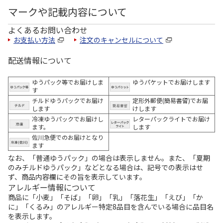
マークや記載内容について
よくあるお問い合わせ
お支払い方法
注文のキャンセルについて
配送情報について
ゆうパック等でお届けしま
ゆうパケットでお届けします
す
チルドゆうパックでお届け
定形外郵便(簡易書留)でお届
します
けします
冷凍ゆうパックでお届けし
レターパックライトでお届け
ます。
します
佐川急便でのお届けとなり
ます
なお、「普通ゆうパック」の場合は表示しません。また、「夏期
のみチルドゆうパック」などとなる場合は、記号での表示はせ
ず、商品内容欄にその旨を表示しています。
アレルギー情報について
商品に「小麦」「そば」「卵」「乳」「落花生」「えび」「か
に」「くるみ」のアレルギー特定8品目を含んでいる場合に品目名
を表示します。