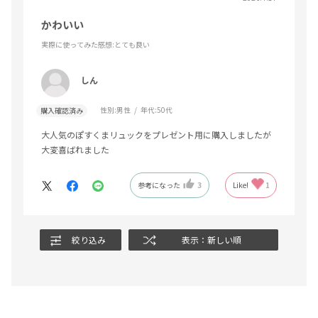
かわいい
実際に使ってみた感想
:とても良い
しん
性別:
男性
年代:
50代
購入確認済み
大人気のぽすくまリュックをプレゼント用に購入しましたが
大変喜ばれました
参考になった
3
Like!
1
絞り込み
表示：新しい順