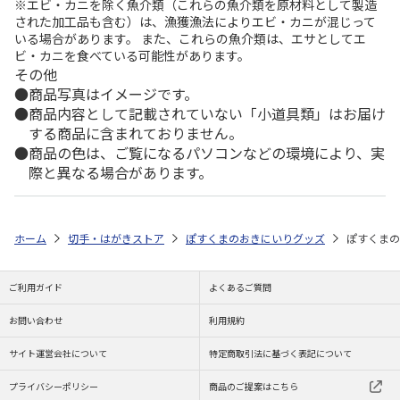
※エビ・カニを除く魚介類（これらの魚介類を原材料として製造
された加工品も含む）は、漁獲漁法によりエビ・カニが混じって
いる場合があります。 また、これらの魚介類は、エサとしてエ
ビ・カニを食べている可能性があります。
その他
商品写真はイメージです。
商品内容として記載されていない「小道具類」はお届け
する商品に含まれておりません。
商品の色は、ご覧になるパソコンなどの環境により、実
際と異なる場合があります。
ホーム
切手・はがきストア
ぽすくまのおきにいりグッズ
ぽすくまの
ご利用ガイド
よくあるご質問
お問い合わせ
利用規約
サイト運営会社について
特定商取引法に基づく表記について
プライバシーポリシー
商品のご提案はこちら