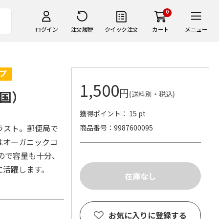
0
ログイン
注文履歴
クイック注文
カート
メニュー
1,500
円
国）
(送料別・税込)
獲得ポイント： 15 pt
ラスト。郵便局で
商品番号
9987600095
はオーガニックコ
ので容量も十分、
に活躍します。
お気に入りに登録する