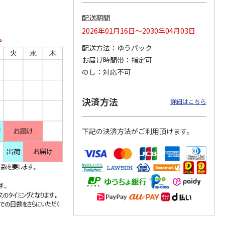
配送期間
2026年01月16日～2030年04月03日
らゆら
ぽすくまの1色ボー
ぽすくまの手帳シー
ぽすじゃむのマスコ
配送方法
ゆうパック
ルペン（ラベンダ
ル（タータンチェッ
ットぬいぐるみ
お届け時間帯
指定可
ー）
ク）
4.0
（1）
のし
対応不可
550円
300円
1,700円
)
(送料別・税込)
(送料別・税込)
(送料別・税込)
決済方法
詳細はこちら
下記の決済方法がご利用頂けます。