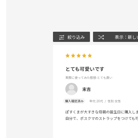
絞り込み
表示：新し
とても可愛いです
実際に使ってみた感想
:とても良い
末吉
購入確認済み
年代:
20代
性別:
女性
ぽすくまが大すきな母親の誕生日に購入し
自分で、ポスクマのストラップをつけても