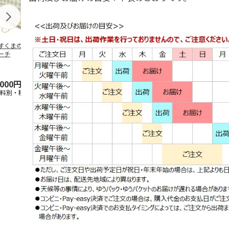
すくまのトラベル
ぽすくまのTシャツ
ぽすくまのアクリル
ぽすくまのゆ
ーチ
（M）
スタンドコレクショ
タンブラー
ン（ランダム1種）
5.0
（1）
5.0
（1）
,000円
2,400円
650円
1,200円
送料別・税込)
(送料別・税込)
(送料別・税込)
(送料別・税込