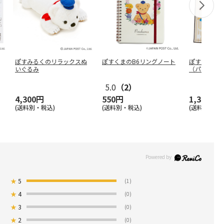
ぽすみるくのリラックスぬ
ぽすくまのB6リングノート
ぽすくまの
いぐるみ
（パン）
5.0
（2）
4,300円
550円
1,300円
(送料別・税込)
(送料別・税込)
(送料別・税込
★
5
(1)
★
4
(0)
★
3
(0)
★
2
(0)