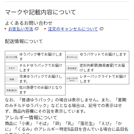
マークや記載内容について
よくあるお問い合わせ
お支払い方法
注文のキャンセルについて
配送情報について
ゆうパック等でお届けしま
ゆうパケットでお届けします
す
チルドゆうパックでお届け
定形外郵便(簡易書留)でお届
します
けします
冷凍ゆうパックでお届けし
レターパックライトでお届け
ます。
します
佐川急便でのお届けとなり
ます
なお、「普通ゆうパック」の場合は表示しません。また、「夏期
のみチルドゆうパック」などとなる場合は、記号での表示はせ
ず、商品内容欄にその旨を表示しています。
アレルギー情報について
商品に「小麦」「そば」「卵」「乳」「落花生」「えび」「か
に」「くるみ」のアレルギー特定8品目を含んでいる場合に品目名