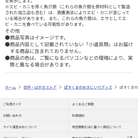
を表示します。
※エビ・カニを除く魚介類（これらの魚介類を原材料として製造
された加工品も含む）は、漁獲漁法によりエビ・カニが混じって
いる場合があります。 また、これらの魚介類は、エサとしてエ
ビ・カニを食べている可能性があります。
その他
商品写真はイメージです。
商品内容として記載されていない「小道具類」はお届け
する商品に含まれておりません。
商品の色は、ご覧になるパソコンなどの環境により、実
際と異なる場合があります。
ホーム
切手・はがきストア
ぽすくまのおきにいりグッズ
ぽすくまの
ご利用ガイド
よくあるご質問
お問い合わせ
利用規約
サイト運営会社について
特定商取引法に基づく表記について