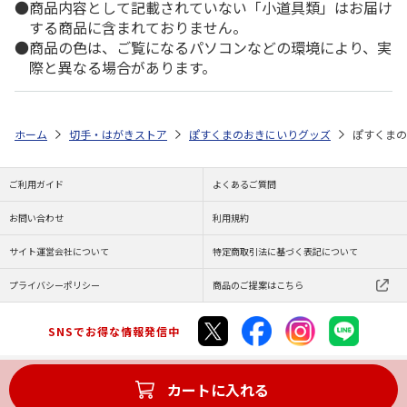
商品内容として記載されていない「小道具類」はお届け
する商品に含まれておりません。
商品の色は、ご覧になるパソコンなどの環境により、実
際と異なる場合があります。
ホーム
切手・はがきストア
ぽすくまのおきにいりグッズ
ぽすくまの
ご利用ガイド
よくあるご質問
お問い合わせ
利用規約
サイト運営会社について
特定商取引法に基づく表記について
プライバシーポリシー
商品のご提案はこちら
SNSでお得な情報発信中
カートに入れる
Copyright (C) JAPAN POST Co.,Ltd. All Rights Reserved.