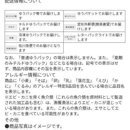
配送情報について
ゆうパック等でお届けしま
ゆうパケットでお届けします
す
チルドゆうパックでお届け
定形外郵便(簡易書留)でお届
します
けします
冷凍ゆうパックでお届けし
レターパックライトでお届け
ます。
します
佐川急便でのお届けとなり
ます
なお、「普通ゆうパック」の場合は表示しません。また、「夏期
のみチルドゆうパック」などとなる場合は、記号での表示はせ
ず、商品内容欄にその旨を表示しています。
アレルギー情報について
商品に「小麦」「そば」「卵」「乳」「落花生」「えび」「か
に」「くるみ」のアレルギー特定8品目を含んでいる場合に品目名
を表示します。
※エビ・カニを除く魚介類（これらの魚介類を原材料として製造
された加工品も含む）は、漁獲漁法によりエビ・カニが混じって
いる場合があります。 また、これらの魚介類は、エサとしてエ
ビ・カニを食べている可能性があります。
その他
商品写真はイメージです。