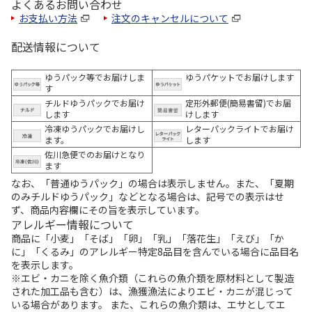
よくあるお問い合わせ
お支払い方法
注文のキャンセルについて
配送情報について
ゆうパック等でお届けしま
ゆうパケットでお届けします
す
チルドゆうパックでお届け
定形外郵便(簡易書留)でお届
します
けします
冷凍ゆうパックでお届けし
レターパックライトでお届け
ます。
します
佐川急便でのお届けとなり
ます
なお、「普通ゆうパック」の場合は表示しません。また、「夏期
のみチルドゆうパック」などとなる場合は、記号での表示はせ
ず、商品内容欄にその旨を表示しています。
アレルギー情報について
商品に「小麦」「そば」「卵」「乳」「落花生」「えび」「か
に」「くるみ」のアレルギー特定8品目を含んでいる場合に品目名
を表示します。
※エビ・カニを除く魚介類（これらの魚介類を原材料として製造
された加工品も含む）は、漁獲漁法によりエビ・カニが混じって
いる場合があります。 また、これらの魚介類は、エサとしてエ