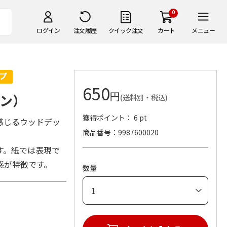
0
ログイン
注文履歴
クイック注文
カート
メニュー
650
円
ン）
(送料別・税込)
獲得ポイント： 6 pt
感じるウッドデッ
商品番号
9987600020
す。紙では表現で
感が特徴です。
数量