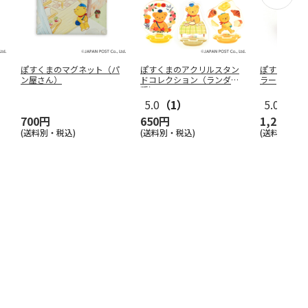
ぽすくまのマグネット（パ
ぽすくまのアクリルスタン
ぽすくまの
ン屋さん）
ドコレクション（ランダム1
ラー
種）
5.0
（1）
5.0
（1）
700円
650円
1,200円
(送料別・税込)
(送料別・税込)
(送料別・税込