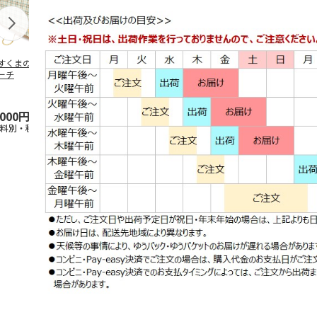
すくまのトラベル
ぽすくまのTシャツ
ぽすくまのアクリル
ぽすくまのゆ
ーチ
（M）
スタンドコレクショ
タンブラー
ン（ランダム1種）
5.0
（1）
5.0
（1）
,000円
2,400円
650円
1,200円
送料別・税込)
(送料別・税込)
(送料別・税込)
(送料別・税込