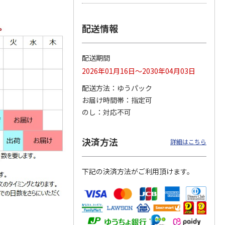
配送情報
らゆら
ぽすくまの1色ボー
ぽすくまの手帳シー
ぽすじゃむのマスコ
ルペン（ラベンダ
ル（タータンチェッ
ットぬいぐるみ
配送期間
ー）
ク）
4.0
（1）
2026年01月16日～2030年04月03日
550円
300円
1,700円
配送方法
ゆうパック
)
(送料別・税込)
(送料別・税込)
(送料別・税込)
お届け時間帯
指定可
のし
対応不可
決済方法
詳細はこちら
下記の決済方法がご利用頂けます。