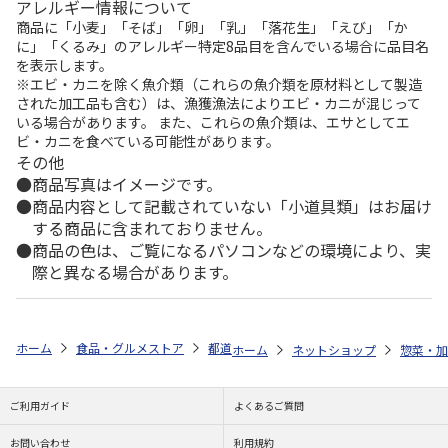
アレルギー情報について
商品に「小麦」「そば」「卵」「乳」「落花生」「えび」「か
に」「くるみ」のアレルギー特定8品目を含んでいる場合に品目名
を表示します。
※エビ・カニを除く魚介類（これらの魚介類を原材料として製造
された加工品も含む）は、漁獲漁法によりエビ・カニが混じって
いる場合があります。 また、これらの魚介類は、エサとしてエ
ビ・カニを食べている可能性があります。
その他
商品写真はイメージです。
商品内容として記載されていない「小道具類」はお届け
する商品に含まれておりません。
商品の色は、ご覧になるパソコンなどの環境により、実
際と異なる場合があります。
ホーム
食品・グルメストア
都道府県から探す
石川県
杉野屋与作
ホーム
ネットショップ
惣菜・加
ご利用ガイド
よくあるご質問
お問い合わせ
利用規約