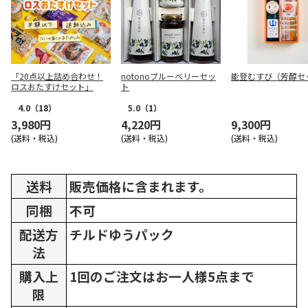
「20点以上詰め合わせ！
notonoブルーベリーセッ
能登むすび（芳醇セ
ロスおたすけセット」
ト
4.0
（18）
5.0
（1）
3,980円
4,220円
9,300円
(送料・税込)
(送料・税込)
(送料・税込)
送料
販売価格に含まれます。
同梱
不可
配送方
チルドゆうパック
法
購入上
1回のご注文はお一人様5点まで
限