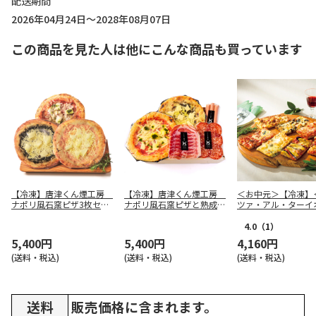
配送期間
2026年04月24日～2028年08月07日
この商品を見た人は他にこんな商品も買っています
【冷凍】唐津くん煙工房
【冷凍】唐津くん煙工房
＜お中元＞【冷凍】
ナポリ風石窯ピザ3枚セッ
ナポリ風石窯ピザと熟成ハ
ツァ・アル・ターイ
ト P-3hd
ムセット GPH-C
ーマの四角いピッツ
セット
4.0
（1）
5,400円
5,400円
4,160円
(送料・税込)
(送料・税込)
(送料・税込)
送料
販売価格に含まれます。