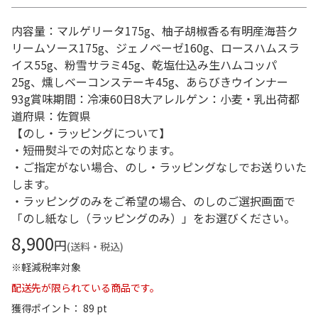
内容量：マルゲリータ175g、柚子胡椒香る有明産海苔ク
リームソース175g、ジェノベーゼ160g、ロースハムスラ
イス55g、粉雪サラミ45g、乾塩仕込み生ハムコッパ
25g、燻しベーコンステーキ45g、あらびきウインナー
93g賞味期間：冷凍60日8大アレルゲン：小麦・乳出荷都
道府県：佐賀県
【のし・ラッピングについて】
・短冊熨斗での対応となります。
・ご指定がない場合、のし・ラッピングなしでお送りいた
します。
・ラッピングのみをご希望の場合、のしのご選択画面で
「のし紙なし（ラッピングのみ）」をお選びください。
8,900
円
(送料・税込)
※軽減税率対象
配送先が限られている商品です。
獲得ポイント： 89 pt