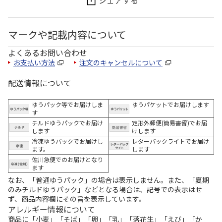
マークや記載内容について
よくあるお問い合わせ
お支払い方法
注文のキャンセルについて
配送情報について
ゆうパック等でお届けしま
ゆうパケットでお届けします
す
チルドゆうパックでお届け
定形外郵便(簡易書留)でお届
します
けします
冷凍ゆうパックでお届けし
レターパックライトでお届け
ます。
します
佐川急便でのお届けとなり
ます
なお、「普通ゆうパック」の場合は表示しません。また、「夏期
のみチルドゆうパック」などとなる場合は、記号での表示はせ
ず、商品内容欄にその旨を表示しています。
アレルギー情報について
商品に「小麦」「そば」「卵」「乳」「落花生」「えび」「か