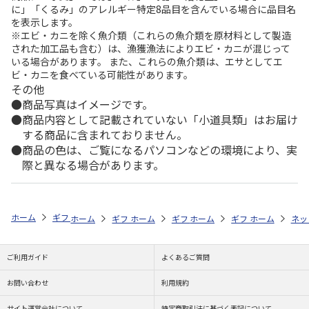
に」「くるみ」のアレルギー特定8品目を含んでいる場合に品目名
を表示します。
※エビ・カニを除く魚介類（これらの魚介類を原材料として製造
された加工品も含む）は、漁獲漁法によりエビ・カニが混じって
いる場合があります。 また、これらの魚介類は、エサとしてエ
ビ・カニを食べている可能性があります。
その他
商品写真はイメージです。
商品内容として記載されていない「小道具類」はお届け
する商品に含まれておりません。
商品の色は、ご覧になるパソコンなどの環境により、実
際と異なる場合があります。
ホーム
ギフトストア
お中元・夏ギフト特集 2026
ハム・お肉
【
ホーム
ギフトストア
ホーム
ギフトストア
お中元・夏ギフト特集 2026
ホーム
ギフトストア
お中元・夏ギフト特集
ホーム
ネッ
お
ハ
ご利用ガイド
よくあるご質問
お問い合わせ
利用規約
サイト運営会社について
特定商取引法に基づく表記について