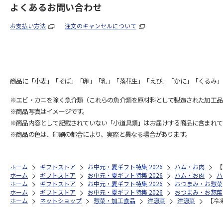
よくあるお問い合わせ
お支払い方法
注文のキャンセルについて
商品に「小麦」「そば」「卵」「乳」「落花生」「えび」「かに」「くるみ」
※エビ・カニを除く魚介類（これらの魚介類を原材料として製造された加工品
※商品写真はイメージです。
※商品内容として記載されていない「小道具類」はお届けする商品に含まれて
※商品の色は、印刷の都合により、実際と異なる場合があります。
ホーム
ギフトストア
お中元・夏ギフト特集 2026
ハム・お肉
【
ホーム
ギフトストア
お中元・夏ギフト特集 2026
ハム・お肉
ハ
ホーム
ギフトストア
お中元・夏ギフト特集 2026
おつまみ・お惣菜
ホーム
ギフトストア
お中元・夏ギフト特集 2026
おつまみ・お惣菜
ホーム
ネットショップ
惣菜・加工食品
洋惣菜
洋惣菜
【冷