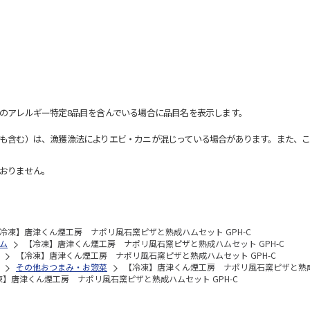
のアレルギー特定8品目を含んでいる場合に品目名を表示します。
も含む）は、漁獲漁法によりエビ・カニが混じっている場合があります。また、こ
おりません。
冷凍】唐津くん煙工房 ナポリ風石窯ピザと熟成ハムセット GPH-C
ム
【冷凍】唐津くん煙工房 ナポリ風石窯ピザと熟成ハムセット GPH-C
【冷凍】唐津くん煙工房 ナポリ風石窯ピザと熟成ハムセット GPH-C
その他おつまみ・お惣菜
【冷凍】唐津くん煙工房 ナポリ風石窯ピザと熟成ハ
凍】唐津くん煙工房 ナポリ風石窯ピザと熟成ハムセット GPH-C