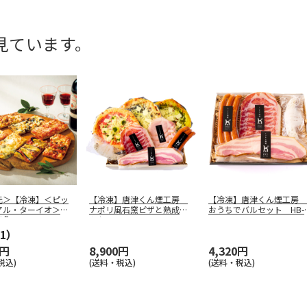
見ています。
元＞【冷凍】＜ピッ
【冷凍】唐津くん煙工房
【冷凍】唐津くん煙工房
アル・ターイオ＞ロ
ナポリ風石窯ピザと熟成ハ
おうちでバルセット HB-
四角
…
ムセット
…
2
1）
0円
8,900円
4,320円
税込)
(送料・税込)
(送料・税込)