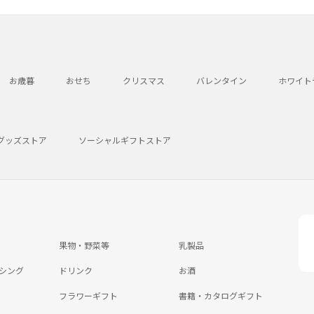
お歳暮
おせち
クリスマス
バレンタイン
ホワイト
グッズストア
ソーシャルギフトストア
果物・野菜等
乳製品
シング
ドリンク
お酒
フラワーギフト
書籍・カタログギフト