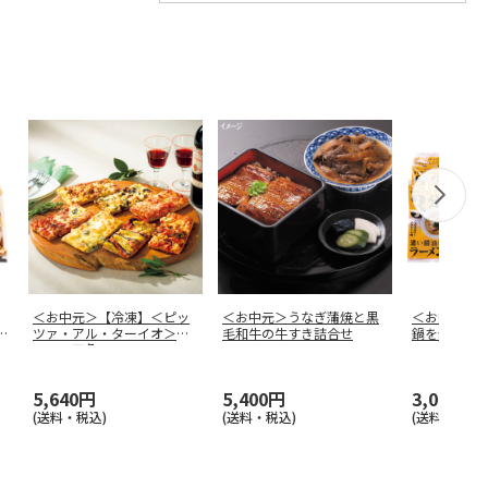
＜お中元＞【冷凍】＜ピッ
＜お中元＞うなぎ蒲焼と黒
＜お中元＞
0
ツァ・アル・ターイオ＞ロ
毛和牛の牛すき詰合せ
鍋を使わな
ーマの四角
…
5,640円
5,400円
3,000円
(送料・税込)
(送料・税込)
(送料・税込)