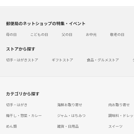
郵便局のネットショップの特集・イベント
母の日
こどもの日
父の日
お中元
敬老の日
ストアから探す
切手・はがきストア
ギフトストア
食品・グルメストア
カテゴリから探す
切手・はがき
海鮮お取り寄せ
肉お取り寄せ
梅干し・惣菜・カレー
ジャム・はちみつ
調味料・ドレッ
めん類
雑貨・日用品
スイーツ