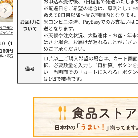
お申込み受付後、7日程度で発送いたしま
※配達日をご希望の場合は、原則としてお
数えて8日目以降～配送期間内となります
お届けに
※コンビニ決済、PayEasyでのお支払い
ついて
送となります。
お中元＞【冷凍】
【冷凍】「JINBO
＜お中元＞神戸開花
にんべん「だ
ピッツァ・アル・
MINAMI AOYAMA」
亭 レンジで煮込み
リゾット風ト
※天候や注文状況、大型連休・お盆・年末
ーイオ＞ローマの
焼き目つ
…
ハンバーグ２種
味」×20個
はさむ場合、お届けが遅れることがござい
角
4.0
…
（1）
5.0
（1）
めご了承ください。
,160円
3,240円
2,880円
4,580円
送料・税込)
(送料・税込)
(送料・税込)
(送料・税込)
11点以上ご購入希望の場合は、カート画面
択、必要数量を入力し「再計算」ボタンを
備考
い。当画面での「カートに入れる」ボタン
は1個で結構です。