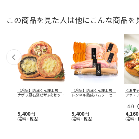
この商品を見た人は他にこんな商品を
【冷凍】唐津くん煙工房
【冷凍】唐津くん煙工房
＜お中
ナポリ風石窯ピザ3枚セット
トンネル熟成ハムソーセー
ツァ・
P-3
…
ジセットH
…
ーマの
4.0
（
5,400円
5,400円
4,16
(送料・税込)
(送料・税込)
(送料・