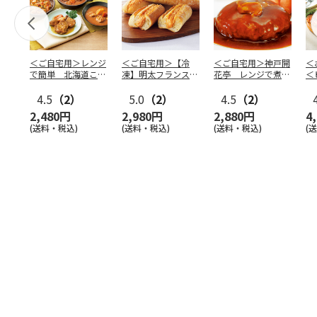
＜ご自宅用＞レンジ
＜ご自宅用＞【冷
＜ご自宅用＞神戸開
＜
で簡単 北海道こだ
凍】明太フランス
花亭 レンジで煮込
＜
わりセット
５本セット
みハンバーグ２種
タ
4.5
（2）
5.0
（2）
4.5
（2）
四
2,480円
2,980円
2,880円
4
(送料・税込)
(送料・税込)
(送料・税込)
(