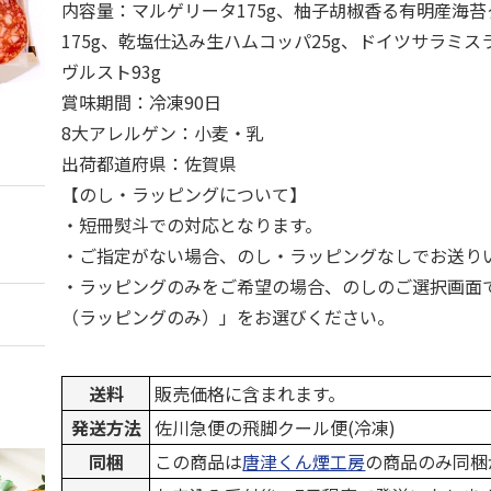
内容量：マルゲリータ175g、柚子胡椒香る有明産海
175g、乾塩仕込み生ハムコッパ25g、ドイツサラミス
ヴルスト93g
賞味期間：冷凍90日
8大アレルゲン：小麦・乳
出荷都道府県：佐賀県
【のし・ラッピングについて】
・短冊熨斗での対応となります。
・ご指定がない場合、のし・ラッピングなしでお送り
・ラッピングのみをご希望の場合、のしのご選択画面
（ラッピングのみ）」をお選びください。
送料
販売価格に含まれます。
発送方法
佐川急便の飛脚クール便(冷凍)
同梱
この商品は
唐津くん煙工房
の商品のみ同梱