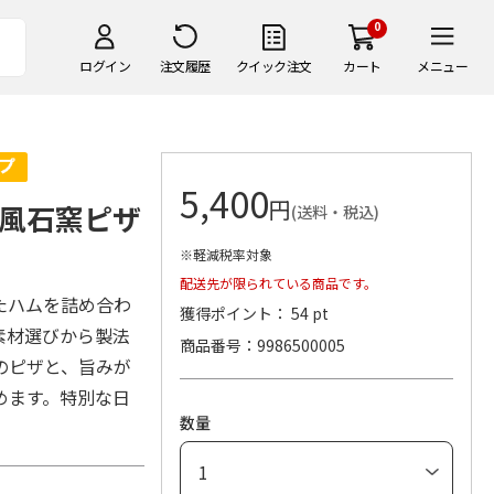
0
ログイン
注文履歴
クイック注文
カート
メニュー
5,400
円
風石窯ピザ
(送料・税込)
※軽減税率対象
配送先が限られている商品です。
たハムを詰め合わ
獲得ポイント： 54 pt
素材選びから製法
商品番号
9986500005
のピザと、旨みが
めます。特別な日
数量