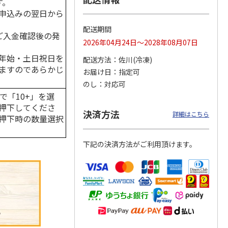
す。
申込みの翌日から
。
配送期間
はご入金確認後の発
2026年04月24日～2028年08月07日
しがゆ
宮崎県産黒毛和牛と
＜お中元＞黒黒黒ハ
宮崎県産黒毛和牛と
マト
黒豚のハンバーグ
ンバーグ６個
黒豚のハンバーグ
年始・土日祝日を
配送方法
佐川(冷凍)
５個入
ますのであらかじ
お届け日
指定可
3,000円
4,680円
3,000円
のし
対応可
(送料・税込)
(送料・税込)
(送料・税込)
で「10+」を選
押下してくださ
決済方法
詳細はこちら
押下時の数量選択
下記の決済方法がご利用頂けます。