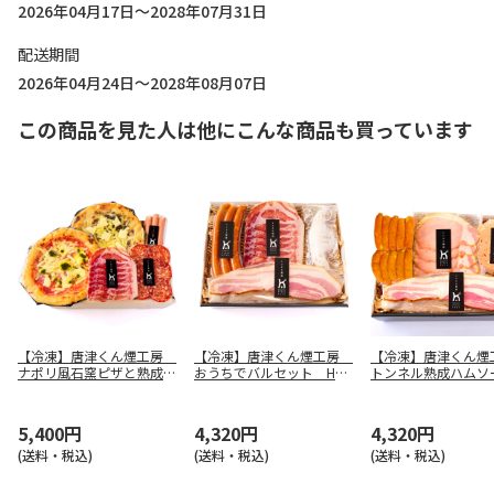
2026年04月17日～2028年07月31日
配送期間
2026年04月24日～2028年08月07日
この商品を見た人は他にこんな商品も買っています
【冷凍】唐津くん煙工房
【冷凍】唐津くん煙工房
【冷凍】唐津くん
ナポリ風石窯ピザと熟成ハ
おうちでバルセット HB-
トンネル熟成ハムソ
ムセット GPH-C
02
ジセットHB-03
5,400円
4,320円
4,320円
(送料・税込)
(送料・税込)
(送料・税込)