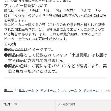
ず、商品内容欄にその旨を表示しています。
アレルギー情報について
商品に「小麦」「そば」「卵」「乳」「落花生」「えび」「か
に」「くるみ」のアレルギー特定8品目を含んでいる場合に品目名
を表示します。
※エビ・カニを除く魚介類（これらの魚介類を原材料として製造
された加工品も含む）は、漁獲漁法によりエビ・カニが混じって
いる場合があります。 また、これらの魚介類は、エサとしてエ
ビ・カニを食べている可能性があります。
その他
商品写真はイメージです。
商品内容として記載されていない「小道具類」はお届け
する商品に含まれておりません。
商品の色は、ご覧になるパソコンなどの環境により、実
際と異なる場合があります。
ホーム
ギフトストア
お中元・夏ギフト特集 2026
ハム・お肉
【
ホーム
ギフトストア
ホーム
ギフトストア
お中元・夏ギフト特集 2026
ホーム
ギフトストア
お中元・夏ギフト特集
ホーム
ネッ
お
ハ
ご利用ガイド
よくあるご質問