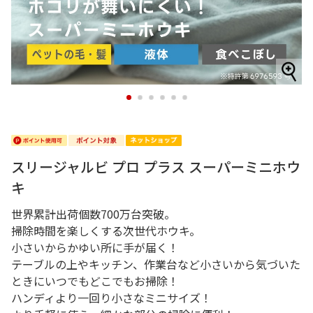
1
2
3
4
5
6
スリージャルビ プロ プラス スーパーミニホウ
キ
世界累計出荷個数700万台突破。
掃除時間を楽しくする次世代ホウキ。
小さいからかゆい所に手が届く！
テーブルの上やキッチン、作業台など小さいから気づいた
ときにいつでもどこでもお掃除！
ハンディより一回り小さなミニサイズ！