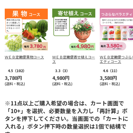
ＷＥＢ定期便果物コース
ＷＥＢ定期便寄せ植えコー
ＷＥＢ定期便つぶら
ス
エティコース
4.5
（102）
3.3
（3）
4.6
（11）
3,780円
4,980円
3,580円
(送料・税込)
(送料・税込)
(送料・税込)
※11点以上ご購入希望の場合は、カート画面で
「10+」を選択、必要数量を入力し「再計算」ボ
タンを押下してください。当画面での「カートに
入れる」ボタン押下時の数量選択は1個で結構で