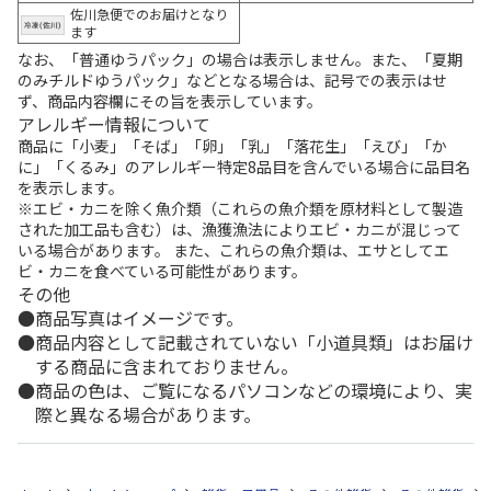
佐川急便でのお届けとなり
ます
なお、「普通ゆうパック」の場合は表示しません。また、「夏期
のみチルドゆうパック」などとなる場合は、記号での表示はせ
ず、商品内容欄にその旨を表示しています。
アレルギー情報について
商品に「小麦」「そば」「卵」「乳」「落花生」「えび」「か
に」「くるみ」のアレルギー特定8品目を含んでいる場合に品目名
を表示します。
※エビ・カニを除く魚介類（これらの魚介類を原材料として製造
された加工品も含む）は、漁獲漁法によりエビ・カニが混じって
いる場合があります。 また、これらの魚介類は、エサとしてエ
ビ・カニを食べている可能性があります。
その他
商品写真はイメージです。
商品内容として記載されていない「小道具類」はお届け
する商品に含まれておりません。
商品の色は、ご覧になるパソコンなどの環境により、実
際と異なる場合があります。