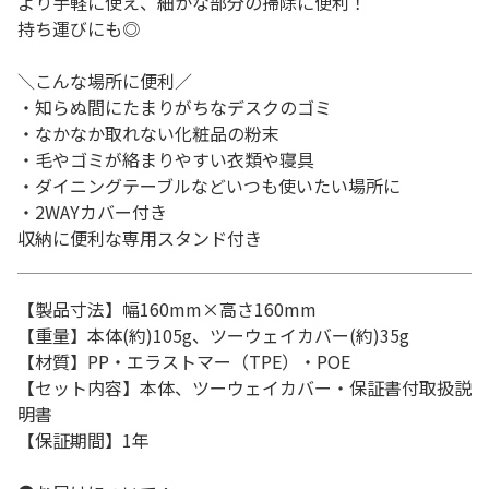
より手軽に使え、細かな部分の掃除に便利！
持ち運びにも◎
＼こんな場所に便利／
・知らぬ間にたまりがちなデスクのゴミ
・なかなか取れない化粧品の粉末
・毛やゴミが絡まりやすい衣類や寝具
・ダイニングテーブルなどいつも使いたい場所に
・2WAYカバー付き
収納に便利な専用スタンド付き
【製品寸法】幅160mm×高さ160mm
【重量】本体(約)105g、ツーウェイカバー(約)35g
【材質】PP・エラストマー（TPE）・POE
【セット内容】本体、ツーウェイカバー・保証書付取扱説
明書
【保証期間】1年