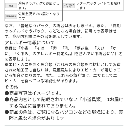
冷凍ゆうパックでお届けし
レターパックライトでお届け
ます。
します
佐川急便でのお届けとなり
ます
なお、「普通ゆうパック」の場合は表示しません。また、「夏期
のみチルドゆうパック」などとなる場合は、記号での表示はせ
ず、商品内容欄にその旨を表示しています。
アレルギー情報について
商品に「小麦」「そば」「卵」「乳」「落花生」「えび」「か
に」「くるみ」のアレルギー特定8品目を含んでいる場合に品目名
を表示します。
※エビ・カニを除く魚介類（これらの魚介類を原材料として製造
された加工品も含む）は、漁獲漁法によりエビ・カニが混じって
いる場合があります。 また、これらの魚介類は、エサとしてエ
ビ・カニを食べている可能性があります。
その他
商品写真はイメージです。
商品内容として記載されていない「小道具類」はお届け
する商品に含まれておりません。
商品の色は、ご覧になるパソコンなどの環境により、実
際と異なる場合があります。