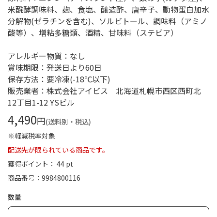
米醗酵調味料、麹、食塩、醸造酢、唐辛子、動物蛋白加水
分解物(ゼラチンを含む)、ソルビトール、調味料（アミノ
酸等）、増粘多糖類、酒精、甘味料（ステビア）
アレルギー物質：なし
賞味期限：発送日より60日
保存方法：要冷凍(-18℃以下)
販売業者：株式会社アイビス 北海道札幌市西区西町北
12丁目1-12 YSビル
4,490
円
(送料別・税込)
※軽減税率対象
配送先が限られている商品です。
獲得ポイント： 44 pt
商品番号
9984800116
数量