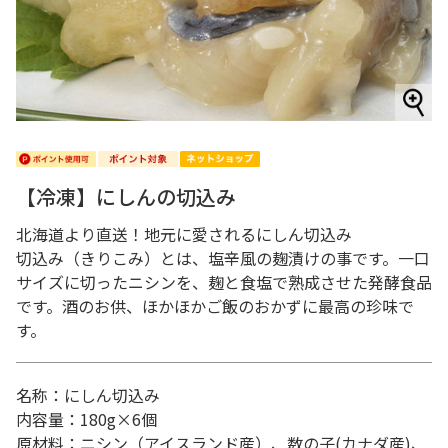
【冷凍】にしんの切込み
北海道より直送！地元に愛されるにしん切込み
切込み（きりこみ）とは、塩辛風の麹漬けの事です。一口
サイズに切ったニシンを、麹と食塩で熟成させた発酵食品
です。酒のお供、ほかほかご飯のおかずに最高の珍味で
す。
名称：にしん切込み
内容量：180g×6個
原材料：ニシン（アイスランド産）、数の子(カナダ産)、