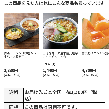
この商品を見た人は他にこんな商品も買っています
青森ラーメン「味噌カレー
山形発祥 栄屋本店元祖冷
富良野メロン１個詰
牛乳・濃厚煮干し」
しらーめん ４食
5.0
（1）
3,330円
1,440円
4,700円
(送料・税込)
(送料・税込)
(送料・税込)
送料
お届け先ごと全国一律1,300円（税
込）
同梱
この商品は同梱不可です。