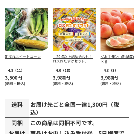
朝採れスイートコーン
「20点以上詰め合わせ！
＜お中元＞山形県産
ロスおたすけセット」
ｋｇ
4.8
（11）
4.0
（18）
4.3
（3）
3,500円
3,980円
3,980円
(送料・税込)
(送料・税込)
(送料・税込)
送料
お届け先ごと全国一律1,300円（税
込）
同梱
この商品は同梱不可です。
お届け
商品はお申し込み受付後、5日程度で