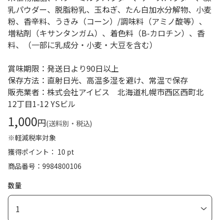
乳パウダー、脱脂粉乳、玉ねぎ、たん白加水分解物、小麦
粉、香辛料、うきみ（コーン）/調味料（アミノ酸等）、
増粘剤（キサンタンガム）、着色料（B-カロチン）、香
料、（一部に乳成分・小麦・大豆を含む）
賞味期限：発送日より90日以上
保存方法：直射日光、高温多湿を避け、常温で保存
販売業者：株式会社アイビス 北海道札幌市西区西町北
12丁目1-12 YSビル
1,000
円
(送料別・税込)
※軽減税率対象
獲得ポイント： 10 pt
商品番号
9984800106
数量
1