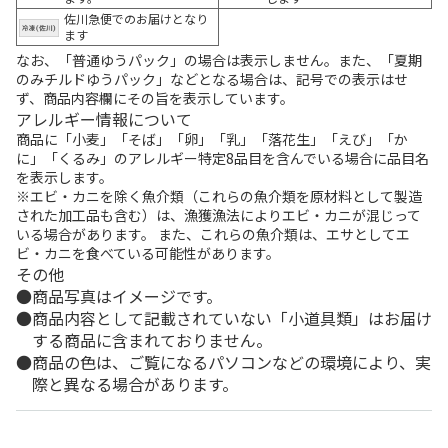
佐川急便でのお届けとなり
ます
なお、「普通ゆうパック」の場合は表示しません。また、「夏期
のみチルドゆうパック」などとなる場合は、記号での表示はせ
ず、商品内容欄にその旨を表示しています。
アレルギー情報について
商品に「小麦」「そば」「卵」「乳」「落花生」「えび」「か
に」「くるみ」のアレルギー特定8品目を含んでいる場合に品目名
を表示します。
※エビ・カニを除く魚介類（これらの魚介類を原材料として製造
された加工品も含む）は、漁獲漁法によりエビ・カニが混じって
いる場合があります。 また、これらの魚介類は、エサとしてエ
ビ・カニを食べている可能性があります。
その他
商品写真はイメージです。
商品内容として記載されていない「小道具類」はお届け
する商品に含まれておりません。
商品の色は、ご覧になるパソコンなどの環境により、実
際と異なる場合があります。