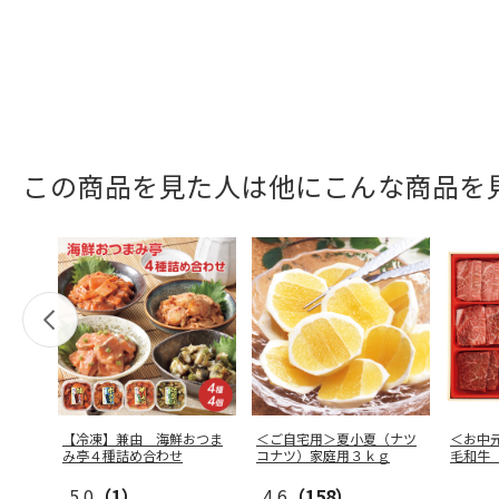
この商品を見た人は他にこんな商品を
【冷凍】兼由 海鮮おつま
＜ご自宅用＞夏小夏（ナツ
＜お中
み亭４種詰め合わせ
コナツ）家庭用３ｋｇ
毛和牛
5.0
（1）
4.6
（158）