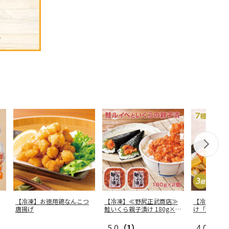
【冷凍】お徳用鶏なんこつ
【冷凍】≪野尻正武商店≫
【冷凍】７
唐揚げ
鮭いくら親子漬け 180g×2
け「湊」 (
個
5.0
（1）
4.0
（1）