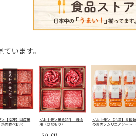
見ています。
元＞【冷凍】国産黒
＜お中元＞黒毛和牛 焼肉
＜お中元＞【冷凍】６種類
 焼肉食べ比べ
用（はなもり）
のお肉ソムリエアソートＢ
ＯＸ
5.0
（1）