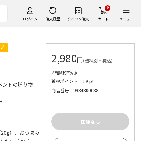
0
ログイン
注文履歴
クイック注文
カート
メニュー
2,980
円
(送料別・税込)
※軽減税率対象
獲得ポイント： 29 pt
ベントの贈り物
商品番号
9984800088
け
20g）、おつまみ