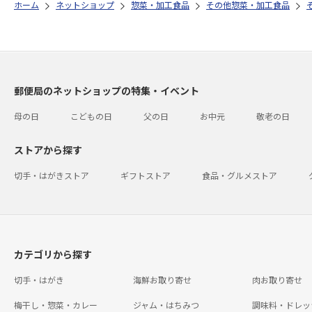
ホーム
ネットショップ
惣菜・加工食品
その他惣菜・加工食品
郵便局のネットショップの特集・イベント
母の日
こどもの日
父の日
お中元
敬老の日
ストアから探す
切手・はがきストア
ギフトストア
食品・グルメストア
カテゴリから探す
切手・はがき
海鮮お取り寄せ
肉お取り寄せ
梅干し・惣菜・カレー
ジャム・はちみつ
調味料・ドレッ