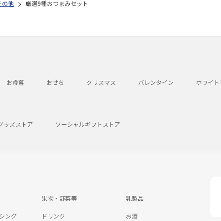
その他
厳選9種おつまみセット
お歳暮
おせち
クリスマス
バレンタイン
ホワイト
グッズストア
ソーシャルギフトストア
果物・野菜等
乳製品
シング
ドリンク
お酒