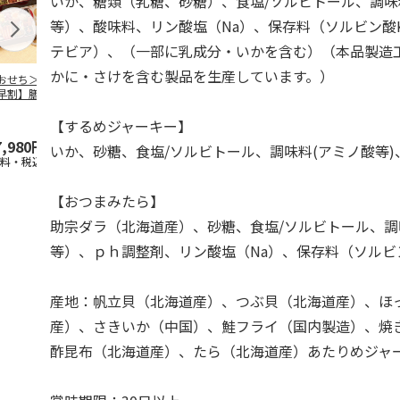
いか、糖類（乳糖、砂糖）、食塩/ソルビトール、調
等）、酸味料、リン酸塩（Na）、保存料（ソルビン酸
テビア）、（一部に乳成分・いかを含む）（本品製造
かに・さけを含む製品を生産しています。）
おせち＞【スーパ
＜おせち＞【冷凍】
＜おせち＞【冷凍】
＜おせち＞【
早割】膳人（かし
おせち早割 札幌市
おせち早割 蟹と肉
おせち早割 
びと） 和洋中三
中央卸売市場発 彩
オードブルおせち
中央卸売市場
重
膳
都膳
【するめジャーキー】
7,980円
15,000円
22,180円
22,700円
いか、砂糖、食塩/ソルビトール、調味料(アミノ酸等)
送料・税込)
(送料・税込)
(送料・税込)
(送料・税込)
【おつまみたら】
助宗ダラ（北海道産）、砂糖、食塩/ソルビトール、
等）、ｐｈ調整剤、リン酸塩（Na）、保存料（ソルビ
産地：帆立貝（北海道産）、つぶ貝（北海道産）、ほ
産）、さきいか（中国）、鮭フライ（国内製造）、焼
酢昆布（北海道産）、たら（北海道産）あたりめジャ