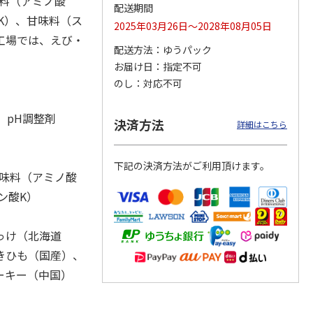
味料（アミノ酸
配送期間
K）、甘味料（ス
2025年03月26日～2028年08月05日
工場では、えび・
配送方法
ゆうパック
冷凍】
＜おせち＞【冷凍】
＜おせち＞【冷凍】
＜おせち＞【冷凍】
お届け日
指定不可
札幌市
おせち早割 札幌市
おせち早割 札幌市
おせち早割 蟹甲羅
のし
対応不可
発 北
中央卸売市場発 北
中央卸売市場発 北
もりおせち
の初
…
の漁
…
20,300円
27,000円
22,180円
、pH調整剤
決済方法
詳細はこちら
(送料・税込)
(送料・税込)
(送料・税込)
下記の決済方法がご利用頂けます。
調味料（アミノ酸
ン酸K）
っけ（北海道
きひも（国産）、
ーキー（中国）