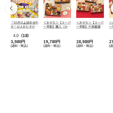
「20点以上詰め合わ
＜おせち＞【スーパ
＜おせち＞【スーパ
＜
せ！ロスおたすけセ
ー早割】膳人（かし
ー早割】千賀屋謹
ー
ット」
はびと） 和洋中二
製 迎春おせち料理
は
4.0
（18）
段重
「千富
…
段
3,980円
19,780円
28,980円
2
(送料・税込)
(送料・税込)
(送料・税込)
(