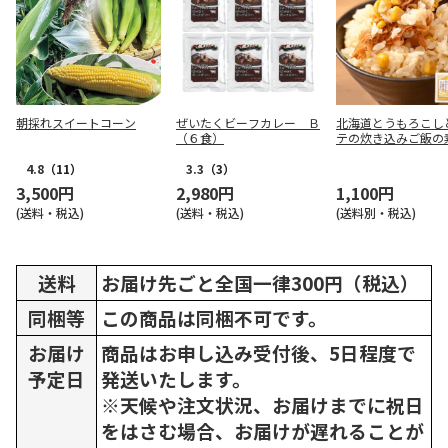
朝採れスイートコーン
ぜいたくビーフカレー Ｂ
北海道とうもろこし
（６食）
テの炊き込みご飯の
合２袋 着色料・保存料不
使用
4.8
（11）
3.3
（3）
3,500円
2,980円
1,100円
(送料・税込)
(送料・税込)
(送料別・税込)
送料
お届け先ごと全国一律300円（税込）
同梱等
この商品は同梱不可です。
お届け
商品はお申し込み受付後、5日程度で
予定日
発送いたします。
※天候や注文状況、お届けまでに祝日
をはさむ場合、お届けが遅れることが