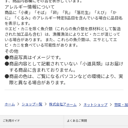
ず、商品内容欄にその旨を表示しています。
アレルギー情報について
商品に「小麦」「そば」「卵」「乳」「落花生」「えび」「か
に」「くるみ」のアレルギー特定8品目を含んでいる場合に品目名
を表示します。
※エビ・カニを除く魚介類（これらの魚介類を原材料として製造
された加工品も含む）は、漁獲漁法によりエビ・カニが混じって
いる場合があります。 また、これらの魚介類は、エサとしてエ
ビ・カニを食べている可能性があります。
その他
商品写真はイメージです。
商品内容として記載されていない「小道具類」はお届け
する商品に含まれておりません。
商品の色は、ご覧になるパソコンなどの環境により、実
際と異なる場合があります。
ホーム
ショップ一覧
株式会社アイビス
北海道とうもろこしとホタテ
ホーム
ネットショップ
惣菜・加
ご利用ガイド
よくあるご質問