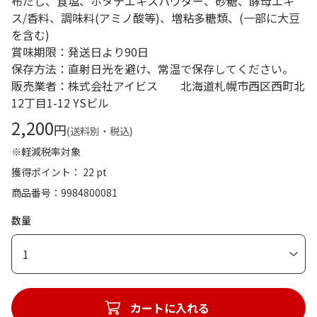
布だし、食塩、ホタテエキスパウダー、砂糖、酵母エキ
ス/香料、調味料(アミノ酸等)、増粘多糖類、(一部に大豆
を含む)
賞味期限：発送日より90日
保存方法：直射日光を避け、常温で保存してください。
販売業者：株式会社アイビス 北海道札幌市西区西町北
12丁目1-12 YSビル
2,200
円
(送料別・税込)
※軽減税率対象
獲得ポイント： 22 pt
商品番号
9984800081
数量
1
カートに入れる