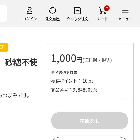
0
ログイン
注文履歴
クイック注文
カート
メニュー
1,000
円
 砂糖不使
(送料別・税込)
※軽減税率対象
獲得ポイント： 10 pt
商品番号
9984800078
おつまみです。