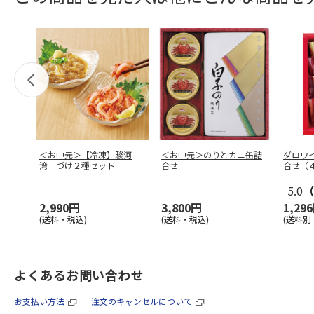
＜お中元＞【冷凍】駿河
＜お中元＞のりとカニ缶詰
ダロワ
湾 づけ２種セット
合せ
合せ（
5.0
（
2,990円
3,800円
1,29
(送料・税込)
(送料・税込)
(送料別
よくあるお問い合わせ
お支払い方法
注文のキャンセルについて