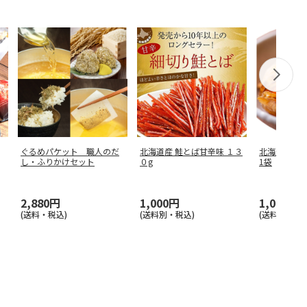
ぐるめパケット 職人のだ
北海道産 鮭とば甘辛味 １３
北海道産ソ
し・ふりかけセット
０g
1袋
2,880円
1,000円
1,000円
(送料・税込)
(送料別・税込)
(送料別・税込