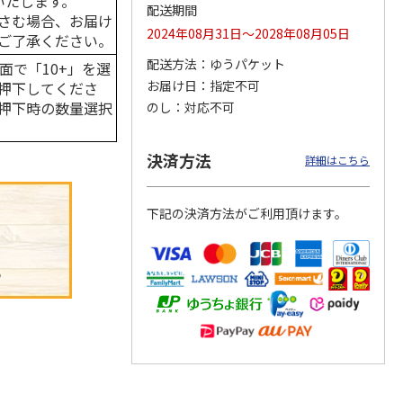
いたします。
配送期間
さむ場合、お届け
2024年08月31日～2028年08月05日
ご了承ください。
配送方法
ゆうパケット
面で「10+」を選
ンジで
呼子朝市ひもの詰合
＜お中元＞函館味く
＜お中元＞愛知三河
お届け日
指定不可
押下してくださ
切セッ
せ
らべ
産 うなぎ蒲焼ギフ
押下時の数量選択
のし
対応不可
ト
4.5
（8）
5.0
（1）
5.0
（1）
3,300円
2,800円
5,800円
決済方法
詳細はこちら
(送料・税込)
(送料・税込)
(送料・税込)
下記の決済方法がご利用頂けます。