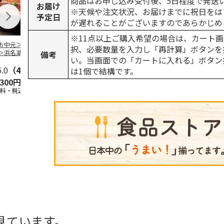
商品はお申し込み受付後、5日程度で発送
お届け
※天候や注文状況、お届けまでに祝日をは
予定日
が遅れることがございますのであらかじめ
※11点以上ご購入希望の場合は、カート画
お中元＞＜大和養
＜お中元＞うなぎ蒲
＜お中元＞＜大和養
＜お中元＞レ
択、必要数量を入力し「再計算」ボタンを
＞浜名湖うなぎ蒲
焼詰合せ
魚＞浜名湖うなぎ蒲
簡単焼魚 ５
備考
い。当画面での「カートに入れる」ボタン
２本
焼４本
ト
5.0
（4）
5.0
（1）
5.0
（1）
は1個で結構です。
,300円
5,400円
11,800円
3,780円
送料・税込)
(送料・税込)
(送料・税込)
(送料・税込)
見ています。