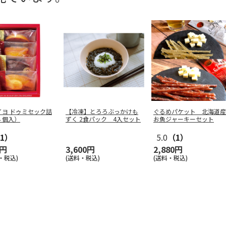
イヨ ドゥミセック詰
【冷凍】とろろぶっかけも
ぐるめパケット 北海道産
４個入）
ずく 2食パック 4入セット
お魚ジャーキーセット
1）
5.0
（1）
6円
3,600円
2,880円
・税込)
(送料・税込)
(送料・税込)