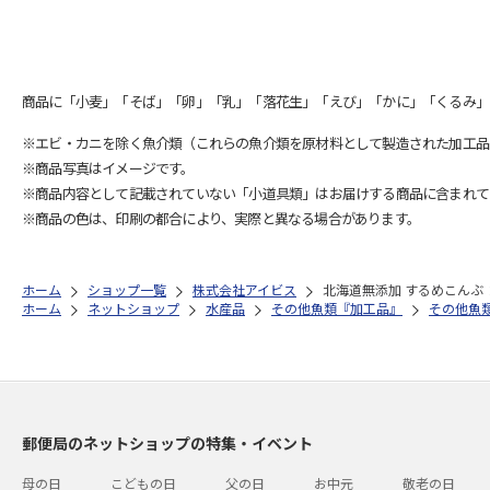
商品に「小麦」「そば」「卵」「乳」「落花生」「えび」「かに」「くるみ」
※エビ・カニを除く魚介類（これらの魚介類を原材料として製造された加工品
※商品写真はイメージです。
※商品内容として記載されていない「小道具類」はお届けする商品に含まれて
※商品の色は、印刷の都合により、実際と異なる場合があります。
ホーム
ショップ一覧
株式会社アイビス
北海道無添加 するめこんぶ
ホーム
ネットショップ
水産品
その他魚類『加工品』
その他魚
郵便局のネットショップの特集・イベント
母の日
こどもの日
父の日
お中元
敬老の日