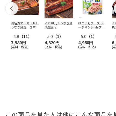
浜名湖マルマ（Ｒ）
＜お中元＞うなぎ蒲
はごろもフーズ シ
＜
うなぎ蒲焼 ２本
焼詰合せ
ーチキンSmileプチ
魚
オイル不使用25
…
焼
4.8
（11）
5.0
（1）
5.0
（1）
3,980円
4,320円
4,980円
6
(送料・税込)
(送料・税込)
(送料・税込)
(
この商品を見た人は他にこんな商品を