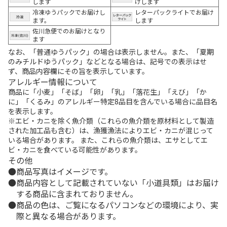
します
けします
冷凍ゆうパックでお届けし
レターパックライトでお届け
ます。
します
佐川急便でのお届けとなり
ます
なお、「普通ゆうパック」の場合は表示しません。また、「夏期
のみチルドゆうパック」などとなる場合は、記号での表示はせ
ず、商品内容欄にその旨を表示しています。
アレルギー情報について
商品に「小麦」「そば」「卵」「乳」「落花生」「えび」「か
に」「くるみ」のアレルギー特定8品目を含んでいる場合に品目名
を表示します。
※エビ・カニを除く魚介類（これらの魚介類を原材料として製造
された加工品も含む）は、漁獲漁法によりエビ・カニが混じって
いる場合があります。 また、これらの魚介類は、エサとしてエ
ビ・カニを食べている可能性があります。
その他
商品写真はイメージです。
商品内容として記載されていない「小道具類」はお届け
する商品に含まれておりません。
商品の色は、ご覧になるパソコンなどの環境により、実
際と異なる場合があります。