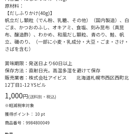
原材料：
【だしふりかけ(40g)】
帆立だし顆粒（でん粉、乳糖、その他）（国内製造）、白
ごま、かつおのふし、オキアミ、食塩、刻み昆布（真昆
布、醸造酢）、わかめ、和風だし顆粒、青のり、鮭、帆
立、磯のり、（一部に小麦・乳成分・大豆・ごま・さけ・
さばを含む）
賞味期限：発送日より60日以上
保存方法：直射日光。高温多湿を避けて保存
販売業者：株式会社アイビス 北海道札幌市西区西町北
12丁目1-12 YSビル
1,000
円
(送料別・税込)
※軽減税率対象
獲得ポイント： 10 pt
商品番号
9984800049