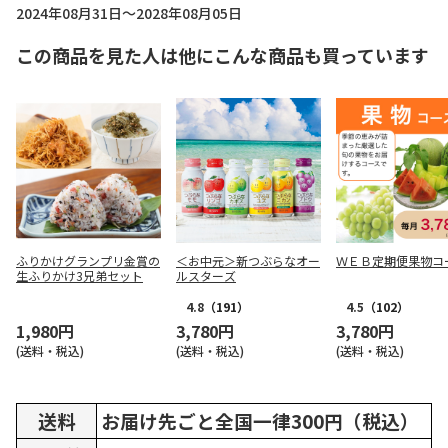
2024年08月31日～2028年08月05日
この商品を見た人は他にこんな商品も買っています
ふりかけグランプリ金賞の
＜お中元＞新つぶらなオー
ＷＥＢ定期便果物コ
生ふりかけ3兄弟セット
ルスターズ
4.8
（191）
4.5
（102）
1,980円
3,780円
3,780円
(送料・税込)
(送料・税込)
(送料・税込)
送料
お届け先ごと全国一律300円（税込）