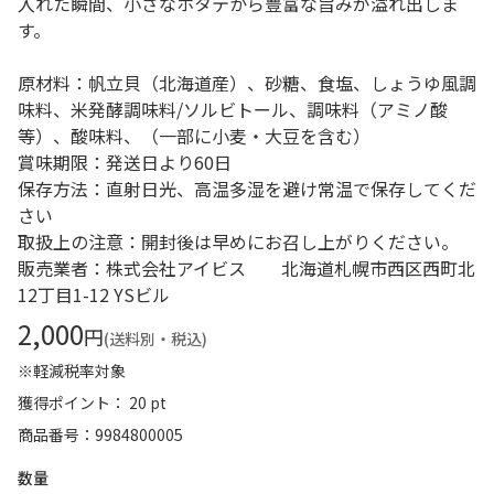
入れた瞬間、小さなホタテから豊富な旨みが溢れ出しま
す。
原材料：帆立貝（北海道産）、砂糖、食塩、しょうゆ風調
味料、米発酵調味料/ソルビトール、調味料（アミノ酸
等）、酸味料、（一部に小麦・大豆を含む）
賞味期限：発送日より60日
保存方法：直射日光、高温多湿を避け常温で保存してくだ
さい
取扱上の注意：開封後は早めにお召し上がりください。
販売業者：株式会社アイビス 北海道札幌市西区西町北
12丁目1-12 YSビル
2,000
円
(送料別・税込)
※軽減税率対象
獲得ポイント： 20 pt
商品番号
9984800005
数量