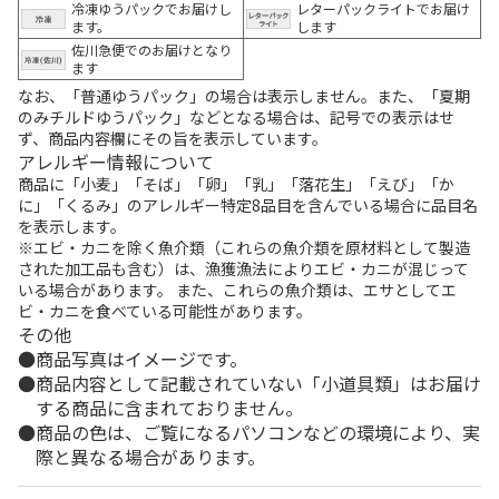
冷凍ゆうパックでお届けし
レターパックライトでお届け
ます。
します
佐川急便でのお届けとなり
ます
なお、「普通ゆうパック」の場合は表示しません。また、「夏期
のみチルドゆうパック」などとなる場合は、記号での表示はせ
ず、商品内容欄にその旨を表示しています。
アレルギー情報について
商品に「小麦」「そば」「卵」「乳」「落花生」「えび」「か
に」「くるみ」のアレルギー特定8品目を含んでいる場合に品目名
を表示します。
※エビ・カニを除く魚介類（これらの魚介類を原材料として製造
された加工品も含む）は、漁獲漁法によりエビ・カニが混じって
いる場合があります。 また、これらの魚介類は、エサとしてエ
ビ・カニを食べている可能性があります。
その他
商品写真はイメージです。
商品内容として記載されていない「小道具類」はお届け
する商品に含まれておりません。
商品の色は、ご覧になるパソコンなどの環境により、実
際と異なる場合があります。