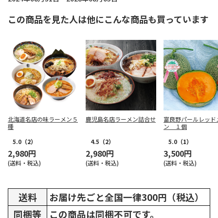
この商品を見た人は他にこんな商品も買っています
北海道名店の味ラーメン５
鹿児島名店ラーメン詰合せ
富良野パールレッド
種
ン １個
5.0
（2）
4.5
（2）
5.0
（1）
2,980円
2,980円
3,500円
(送料・税込)
(送料・税込)
(送料・税込)
送料
お届け先ごと全国一律300円（税込）
同梱等
この商品は同梱不可です。