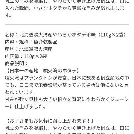
帆立の旨みを凝縮し、やわらかく焼き上げた帆立は、口に
入れた瞬間、小さなホタテから豊富な旨みが溢れ出しま
す。
名称：北海道噴火湾産やわらかホタテ珍味（110g×2袋）
内容・規格：魚介乾製品
産地：北海道噴火湾産
内容量：110g×2袋
商品説明：
【日本一の産地 噴火湾のホタテ】
噴火湾はプランクトンが豊富、日本に数ある帆立産地の中
でも、ここまで栄養環境が整っている場所は他にないと言
われています。
甘みが強く貝柱も大きい帆立を贅沢にやわらかくジューシ
ーに仕上げました。
【お子さまもお気軽に召し上がれます！】
帆立の旨みを凝縮し、やわらかく焼き上げた帆立は、口に