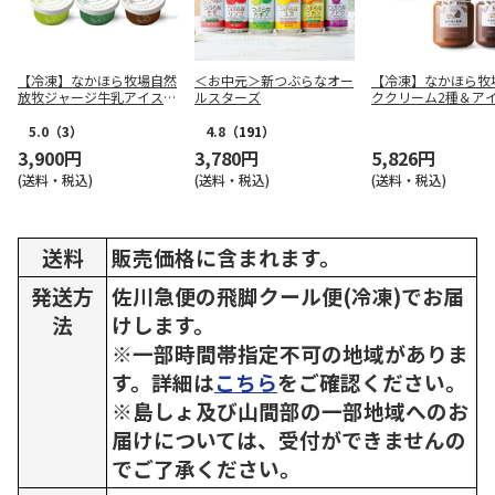
【冷凍】なかほら牧場自然
＜お中元＞新つぶらなオー
【冷凍】なかほら牧
放牧ジャージ牛乳アイス6
ルスターズ
ククリーム2種＆ア
個セット（3種×各2）
〈ミルク〉5個セッ
5.0
（3）
4.8
（191）
3,900円
3,780円
5,826円
(送料・税込)
(送料・税込)
(送料・税込)
送料
販売価格に含まれます。
発送方
佐川急便の飛脚クール便(冷凍)でお届
法
けします。
※一部時間帯指定不可の地域がありま
す。詳細は
こちら
をご確認ください。
※島しょ及び山間部の一部地域へのお
届けについては、受付ができませんの
でご了承ください。