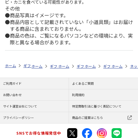
ビ・カニを食べている可能性があります。
その他
商品写真はイメージです。
商品内容として記載されていない「小道具類」はお届け
する商品に含まれておりません。
商品の色は、ご覧になるパソコンなどの環境により、実
際と異なる場合があります。
ホーム
ギフトストア
お年賀ギフト特集
全商品一覧
5,000円～1
ホーム
ギフトストア
ホーム
ギフトストア
お年賀ギフト特集
ホーム
ギフトストア
お年賀ギフト特集
ホーム
全商品一覧
ネッ
お
ご利用ガイド
よくあるご質問
お問い合わせ
利用規約
サイト運営会社について
特定商取引法に基づく表記について
プライバシーポリシー
商品のご提案はこちら
SNSでお得な情報発信中