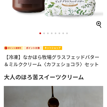
1
2
3
4
5
6
7
8
【冷凍】なかほら牧場グラスフェッドバター
＆ミルククリーム〈カフェショコラ〉セット
大人のほろ苦スイーツクリーム