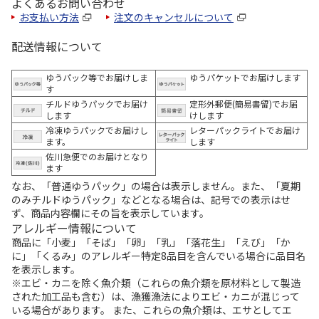
よくあるお問い合わせ
お支払い方法
注文のキャンセルについて
配送情報について
ゆうパック等でお届けしま
ゆうパケットでお届けします
す
チルドゆうパックでお届け
定形外郵便(簡易書留)でお届
します
けします
冷凍ゆうパックでお届けし
レターパックライトでお届け
ます。
します
佐川急便でのお届けとなり
ます
なお、「普通ゆうパック」の場合は表示しません。また、「夏期
のみチルドゆうパック」などとなる場合は、記号での表示はせ
ず、商品内容欄にその旨を表示しています。
アレルギー情報について
商品に「小麦」「そば」「卵」「乳」「落花生」「えび」「か
に」「くるみ」のアレルギー特定8品目を含んでいる場合に品目名
を表示します。
※エビ・カニを除く魚介類（これらの魚介類を原材料として製造
された加工品も含む）は、漁獲漁法によりエビ・カニが混じって
いる場合があります。 また、これらの魚介類は、エサとしてエ