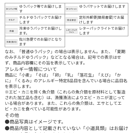
ゆうパック等でお届けしま
ゆうパケットでお届けします
す
チルドゆうパックでお届け
定形外郵便(簡易書留)でお届
します
けします
冷凍ゆうパックでお届けし
レターパックライトでお届け
ます。
します
佐川急便でのお届けとなり
ます
なお、「普通ゆうパック」の場合は表示しません。また、「夏期
のみチルドゆうパック」などとなる場合は、記号での表示はせ
ず、商品内容欄にその旨を表示しています。
アレルギー情報について
商品に「小麦」「そば」「卵」「乳」「落花生」「えび」「か
に」「くるみ」のアレルギー特定8品目を含んでいる場合に品目名
を表示します。
※エビ・カニを除く魚介類（これらの魚介類を原材料として製造
された加工品も含む）は、漁獲漁法によりエビ・カニが混じって
いる場合があります。 また、これらの魚介類は、エサとしてエ
ビ・カニを食べている可能性があります。
その他
商品写真はイメージです。
商品内容として記載されていない「小道具類」はお届け