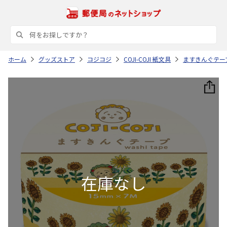
ホーム
グッズストア
コジコジ
COJI-COJI 紙文具
ますきんぐテー