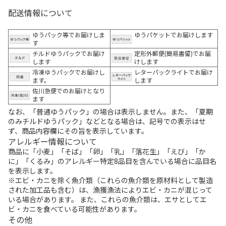
配送情報について
ゆうパック等でお届けしま
ゆうパケットでお届けします
す
チルドゆうパックでお届け
定形外郵便(簡易書留)でお届
します
けします
冷凍ゆうパックでお届けし
レターパックライトでお届け
ます。
します
佐川急便でのお届けとなり
ます
なお、「普通ゆうパック」の場合は表示しません。また、「夏期
のみチルドゆうパック」などとなる場合は、記号での表示はせ
ず、商品内容欄にその旨を表示しています。
アレルギー情報について
商品に「小麦」「そば」「卵」「乳」「落花生」「えび」「か
に」「くるみ」のアレルギー特定8品目を含んでいる場合に品目名
を表示します。
※エビ・カニを除く魚介類（これらの魚介類を原材料として製造
された加工品も含む）は、漁獲漁法によりエビ・カニが混じって
いる場合があります。 また、これらの魚介類は、エサとしてエ
ビ・カニを食べている可能性があります。
その他