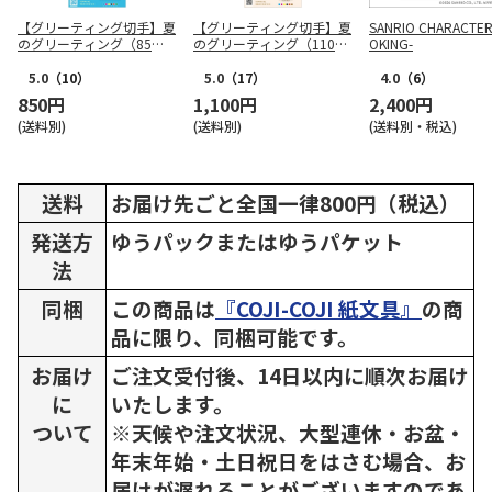
【グリーティング切手】夏
【グリーティング切手】夏
SANRIO CHARACTER
のグリーティング（85
のグリーティング（110
OKING-
円）
円）
5.0
（10）
5.0
（17）
4.0
（6）
850円
1,100円
2,400円
(送料別)
(送料別)
(送料別・税込)
送料
お届け先ごと全国一律800円（税込）
発送方
ゆうパックまたはゆうパケット
法
同梱
この商品は
『COJI-COJI 紙文具』
の商
品に限り、同梱可能です。
お届け
ご注文受付後、14日以内に順次お届け
に
いたします。
ついて
※天候や注文状況、大型連休・お盆・
年末年始・土日祝日をはさむ場合、お
届けが遅れることがございますのであ