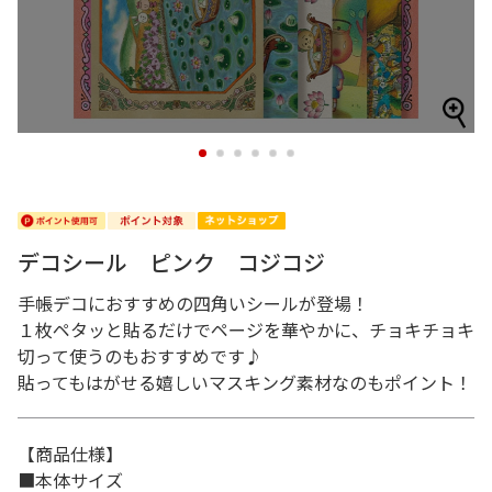
1
2
3
4
5
6
デコシール ピンク コジコジ
手帳デコにおすすめの四角いシールが登場！
１枚ペタッと貼るだけでページを華やかに、チョキチョキ
切って使うのもおすすめです♪
貼ってもはがせる嬉しいマスキング素材なのもポイント！
【商品仕様】
■本体サイズ