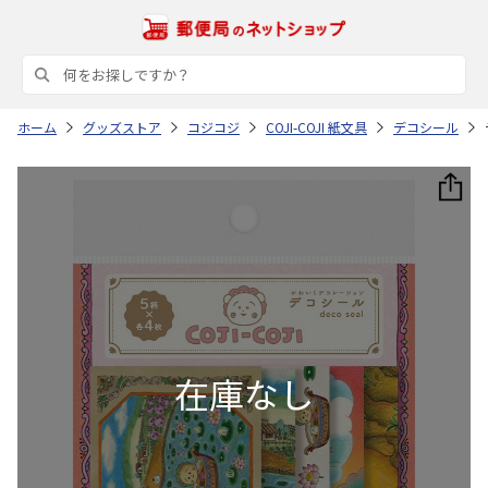
ホーム
グッズストア
コジコジ
COJI-COJI 紙文具
デコシール