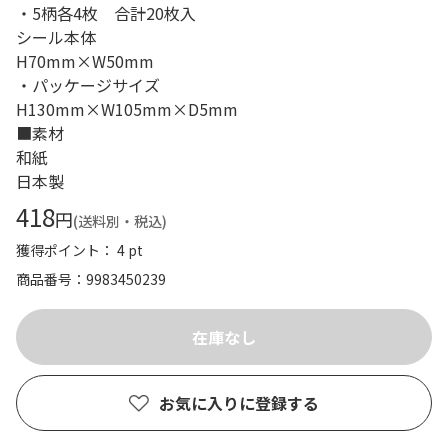
・5柄各4枚 合計20枚入
シール本体
H70mm×W50mm
・パッケージサイズ
H130mm×W105mm×D5mm
■素材
和紙
日本製
418
円
(送料別・税込)
獲得ポイント： 4 pt
商品番号
9983450239
お気に入りに登録する