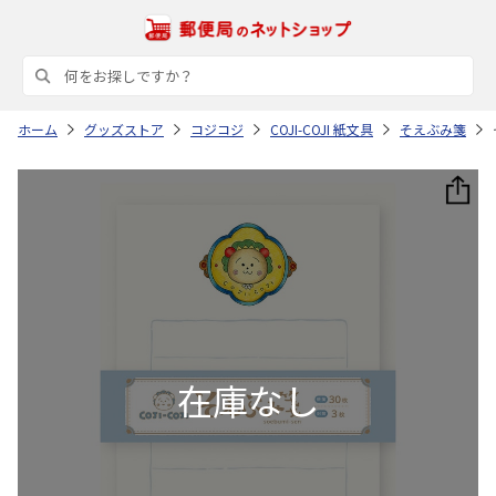
ホーム
グッズストア
コジコジ
COJI-COJI 紙文具
そえぶみ箋