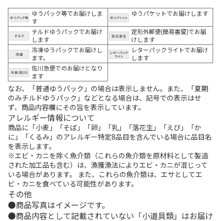
ゆうパック等でお届けしま
ゆうパケットでお届けします
す
チルドゆうパックでお届け
定形外郵便(簡易書留)でお届
します
けします
冷凍ゆうパックでお届けし
レターパックライトでお届け
ます。
します
佐川急便でのお届けとなり
ます
なお、「普通ゆうパック」の場合は表示しません。また、「夏期
のみチルドゆうパック」などとなる場合は、記号での表示はせ
ず、商品内容欄にその旨を表示しています。
アレルギー情報について
商品に「小麦」「そば」「卵」「乳」「落花生」「えび」「か
に」「くるみ」のアレルギー特定8品目を含んでいる場合に品目名
を表示します。
※エビ・カニを除く魚介類（これらの魚介類を原材料として製造
された加工品も含む）は、漁獲漁法によりエビ・カニが混じって
いる場合があります。 また、これらの魚介類は、エサとしてエ
ビ・カニを食べている可能性があります。
その他
商品写真はイメージです。
商品内容として記載されていない「小道具類」はお届け