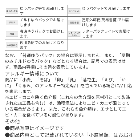
ゆうパック等でお届けしま
ゆうパケットでお届けします
す
チルドゆうパックでお届け
定形外郵便(簡易書留)でお届
します
けします
冷凍ゆうパックでお届けし
レターパックライトでお届け
ます。
します
佐川急便でのお届けとなり
ます
なお、「普通ゆうパック」の場合は表示しません。また、「夏期
のみチルドゆうパック」などとなる場合は、記号での表示はせ
ず、商品内容欄にその旨を表示しています。
アレルギー情報について
商品に「小麦」「そば」「卵」「乳」「落花生」「えび」「か
に」「くるみ」のアレルギー特定8品目を含んでいる場合に品目名
を表示します。
※エビ・カニを除く魚介類（これらの魚介類を原材料として製造
された加工品も含む）は、漁獲漁法によりエビ・カニが混じって
いる場合があります。 また、これらの魚介類は、エサとしてエ
ビ・カニを食べている可能性があります。
その他
商品写真はイメージです。
商品内容として記載されていない「小道具類」はお届け