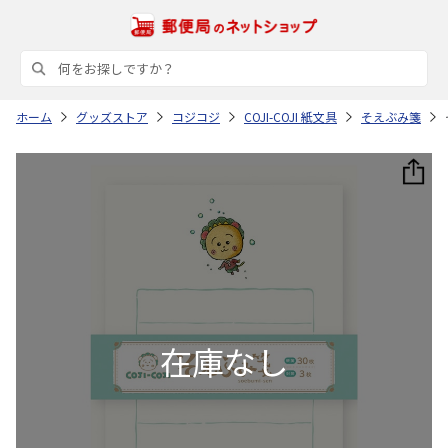
ホーム
グッズストア
コジコジ
COJI-COJI 紙文具
そえぶみ箋