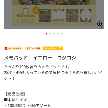
1
2
3
4
5
メモパッド イエロー コジコジ
たっぷり100枚綴りのメモパッドです。
25枚×4柄も入っているので気軽に使えるのも嬉しいポイ
ント！
【商品仕様】
■本体サイズ
・100枚綴り（4柄アソート）