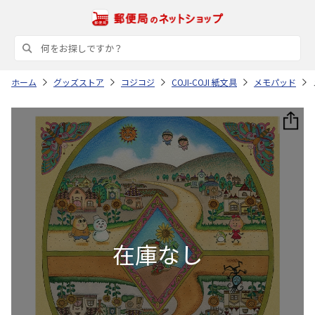
ホーム
グッズストア
コジコジ
COJI-COJI 紙文具
メモパッド