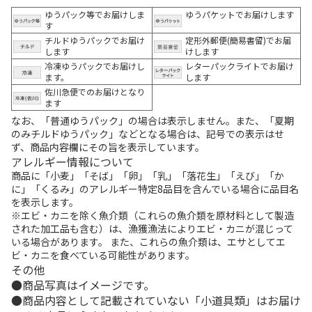
ゆうパック等でお届けしま
ゆうパケットでお届けします
す
チルドゆうパックでお届け
定形外郵便(簡易書留)でお届
します
けします
冷凍ゆうパックでお届けし
レターパックライトでお届け
ます。
します
佐川急便でのお届けとなり
ます
なお、「普通ゆうパック」の場合は表示しません。また、「夏期
のみチルドゆうパック」などとなる場合は、記号での表示はせ
ず、商品内容欄にその旨を表示しています。
アレルギー情報について
商品に「小麦」「そば」「卵」「乳」「落花生」「えび」「か
に」「くるみ」のアレルギー特定8品目を含んでいる場合に品目名
を表示します。
※エビ・カニを除く魚介類（これらの魚介類を原材料として製造
された加工品も含む）は、漁獲漁法によりエビ・カニが混じって
いる場合があります。 また、これらの魚介類は、エサとしてエ
ビ・カニを食べている可能性があります。
その他
商品写真はイメージです。
商品内容として記載されていない「小道具類」はお届け