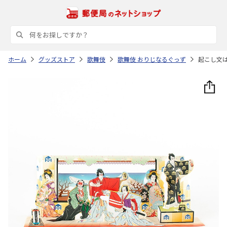
ホーム
グッズストア
歌舞伎
歌舞伎 おりじなるぐっず
起こし文