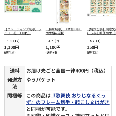
【グリーティング切手】ラ
【特殊切手】（令和8年）
【特殊切手】国際文
イフ・花（110円）
切手趣味週間
にちなむ郵便切手（1
円）
5.0
（12）
4.7
（7）
4.7
（3）
1,100円
1,100円
150円
(送料別)
(送料別)
(送料別)
送料
お届け先ごと全国一律400円（税込）
発送方
ゆうパケット
法
同梱等
この商品は
『歌舞伎 おりじなるぐっ
ず』のフレーム切手・起こし文はがき
と同梱が可能です。
※印鑑・印鑑ケース・捺印マットとは