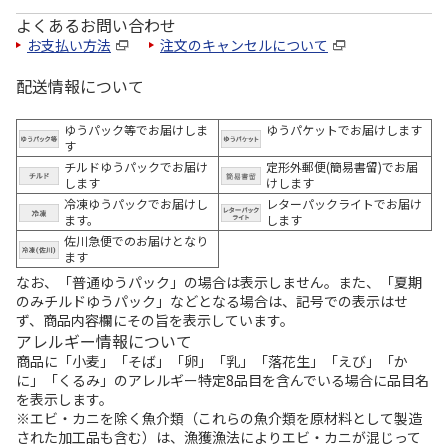
よくあるお問い合わせ
お支払い方法
注文のキャンセルについて
配送情報について
ゆうパック等でお届けしま
ゆうパケットでお届けします
す
チルドゆうパックでお届け
定形外郵便(簡易書留)でお届
します
けします
冷凍ゆうパックでお届けし
レターパックライトでお届け
ます。
します
佐川急便でのお届けとなり
ます
なお、「普通ゆうパック」の場合は表示しません。また、「夏期
のみチルドゆうパック」などとなる場合は、記号での表示はせ
ず、商品内容欄にその旨を表示しています。
アレルギー情報について
商品に「小麦」「そば」「卵」「乳」「落花生」「えび」「か
に」「くるみ」のアレルギー特定8品目を含んでいる場合に品目名
を表示します。
※エビ・カニを除く魚介類（これらの魚介類を原材料として製造
された加工品も含む）は、漁獲漁法によりエビ・カニが混じって