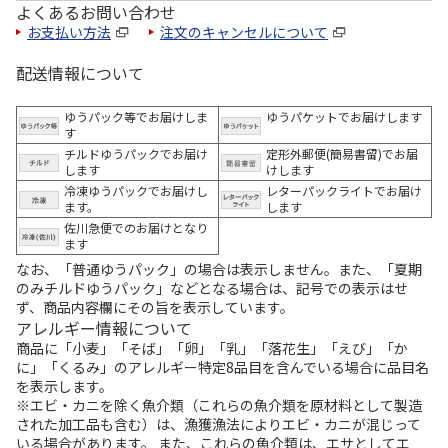
よくあるお問い合わせ
お支払い方法
注文のキャンセルについて
配送情報について
ゆうパック等でお届けしま
ゆうパケットでお届けします
す
チルドゆうパックでお届け
定形外郵便(簡易書留)でお届
します
けします
冷凍ゆうパックでお届けし
レターパックライトでお届け
ます。
します
佐川急便でのお届けとなり
ます
なお、「普通ゆうパック」の場合は表示しません。また、「夏期
のみチルドゆうパック」などとなる場合は、記号での表示はせ
ず、商品内容欄にその旨を表示しています。
アレルギー情報について
商品に「小麦」「そば」「卵」「乳」「落花生」「えび」「か
に」「くるみ」のアレルギー特定8品目を含んでいる場合に品目名
を表示します。
※エビ・カニを除く魚介類（これらの魚介類を原材料として製造
された加工品も含む）は、漁獲漁法によりエビ・カニが混じって
いる場合があります。 また、これらの魚介類は、エサとしてエ