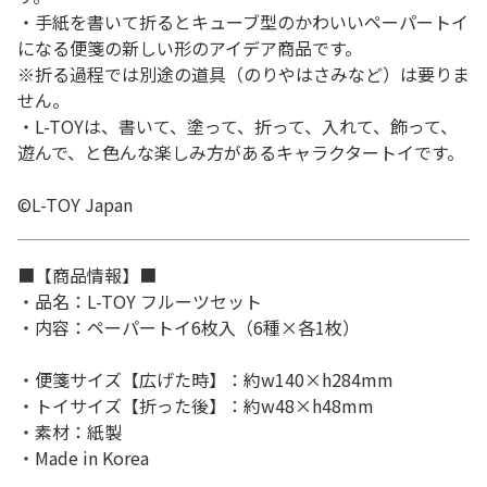
・手紙を書いて折るとキューブ型のかわいいペーパートイ
になる便箋の新しい形のアイデア商品です。
※折る過程では別途の道具（のりやはさみなど）は要りま
せん。
・L-TOYは、書いて、塗って、折って、入れて、飾って、
遊んで、と色んな楽しみ方があるキャラクタートイです。
©L-TOY Japan
■【商品情報】■
・品名：L-TOY フルーツセット
・内容：ペーパートイ6枚入（6種×各1枚）
・便箋サイズ【広げた時】：約w140×h284mm
・トイサイズ【折った後】：約w48×h48mm
・素材：紙製
・Made in Korea