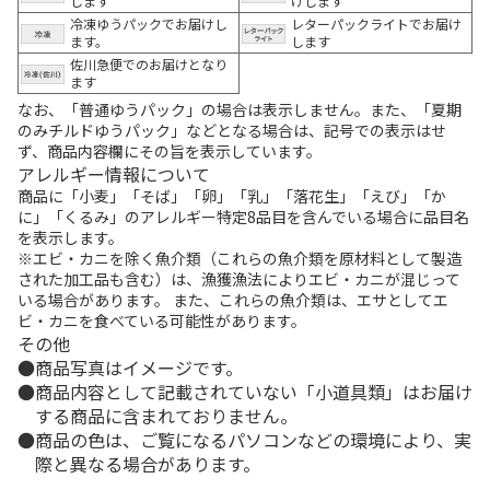
します
けします
冷凍ゆうパックでお届けし
レターパックライトでお届け
ます。
します
佐川急便でのお届けとなり
ます
なお、「普通ゆうパック」の場合は表示しません。また、「夏期
のみチルドゆうパック」などとなる場合は、記号での表示はせ
ず、商品内容欄にその旨を表示しています。
アレルギー情報について
商品に「小麦」「そば」「卵」「乳」「落花生」「えび」「か
に」「くるみ」のアレルギー特定8品目を含んでいる場合に品目名
を表示します。
※エビ・カニを除く魚介類（これらの魚介類を原材料として製造
された加工品も含む）は、漁獲漁法によりエビ・カニが混じって
いる場合があります。 また、これらの魚介類は、エサとしてエ
ビ・カニを食べている可能性があります。
その他
商品写真はイメージです。
商品内容として記載されていない「小道具類」はお届け
する商品に含まれておりません。
商品の色は、ご覧になるパソコンなどの環境により、実
際と異なる場合があります。