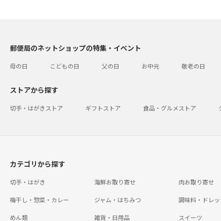
郵便局のネットショップの特集・イベント
母の日
こどもの日
父の日
お中元
敬老の日
ストアから探す
切手・はがきストア
ギフトストア
食品・グルメストア
カテゴリから探す
切手・はがき
海鮮お取り寄せ
肉お取り寄せ
梅干し・惣菜・カレー
ジャム・はちみつ
調味料・ドレッ
めん類
雑貨・日用品
スイーツ