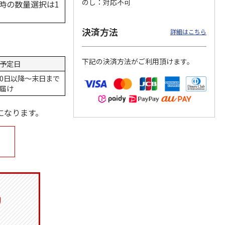
のし
対応不可
時の数量選択は1
決済方法
詳細はこちら
下記の決済方法がご利用頂けます。
予定日
0日以降～末日まで
届け
になります。