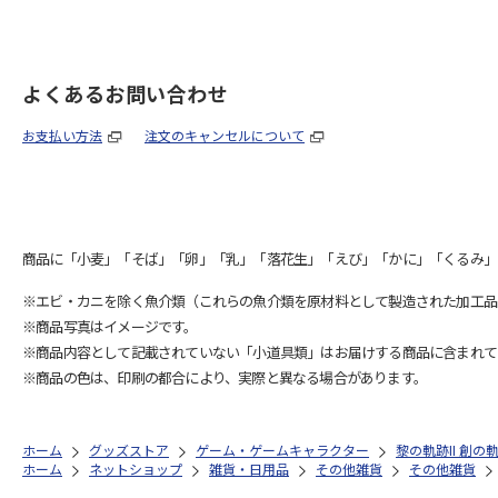
よくあるお問い合わせ
お支払い方法
注文のキャンセルについて
商品に「小麦」「そば」「卵」「乳」「落花生」「えび」「かに」「くるみ」
※エビ・カニを除く魚介類（これらの魚介類を原材料として製造された加工品
※商品写真はイメージです。
※商品内容として記載されていない「小道具類」はお届けする商品に含まれて
※商品の色は、印刷の都合により、実際と異なる場合があります。
ホーム
グッズストア
ゲーム・ゲームキャラクター
黎の軌跡II 創
ホーム
ネットショップ
雑貨・日用品
その他雑貨
その他雑貨