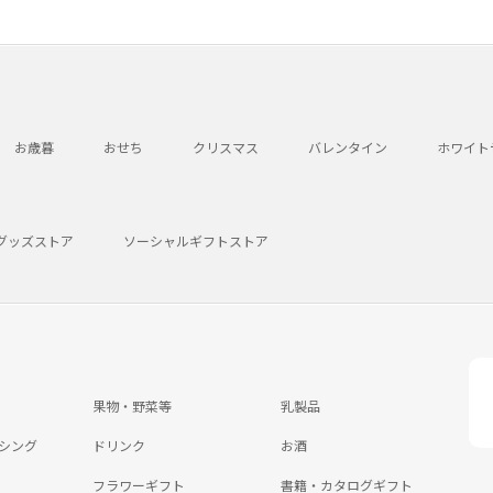
お歳暮
おせち
クリスマス
バレンタイン
ホワイト
グッズストア
ソーシャルギフトストア
果物・野菜等
乳製品
シング
ドリンク
お酒
フラワーギフト
書籍・カタログギフト