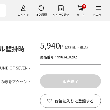
0
ログイン
注文履歴
クイック注文
カート
メニュー
5,940
円
ル壁掛時
(送料別・税込)
商品番号
9983410202
OF SEVEN -
ジの赤をアクセント
お気に入りに登録する