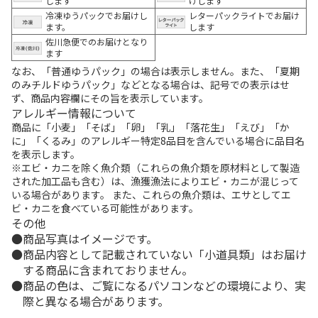
します
けします
冷凍ゆうパックでお届けし
レターパックライトでお届け
ます。
します
佐川急便でのお届けとなり
ます
なお、「普通ゆうパック」の場合は表示しません。また、「夏期
のみチルドゆうパック」などとなる場合は、記号での表示はせ
ず、商品内容欄にその旨を表示しています。
アレルギー情報について
商品に「小麦」「そば」「卵」「乳」「落花生」「えび」「か
に」「くるみ」のアレルギー特定8品目を含んでいる場合に品目名
を表示します。
※エビ・カニを除く魚介類（これらの魚介類を原材料として製造
された加工品も含む）は、漁獲漁法によりエビ・カニが混じって
いる場合があります。 また、これらの魚介類は、エサとしてエ
ビ・カニを食べている可能性があります。
その他
商品写真はイメージです。
商品内容として記載されていない「小道具類」はお届け
する商品に含まれておりません。
商品の色は、ご覧になるパソコンなどの環境により、実
際と異なる場合があります。