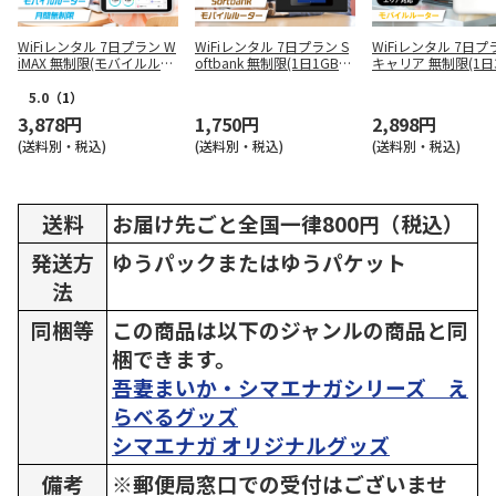
WiFiレンタル 7日プラン W
WiFiレンタル 7日プラン S
WiFiレンタル 7日プ
iMAX 無制限(モバイルルー
oftbank 無制限(1日1GB/
キャリア 無制限(1日3
ター)
月間30GB)
月間90GB) SoftBank
omo au 楽天
5.0
（1）
3,878円
1,750円
2,898円
(送料別・税込)
(送料別・税込)
(送料別・税込)
送料
お届け先ごと全国一律800円（税込）
発送方
ゆうパックまたはゆうパケット
法
同梱等
この商品は以下のジャンルの商品と同
梱できます。
吾妻まいか・シマエナガシリーズ え
らべるグッズ
シマエナガ オリジナルグッズ
備考
※郵便局窓口での受付はございませ