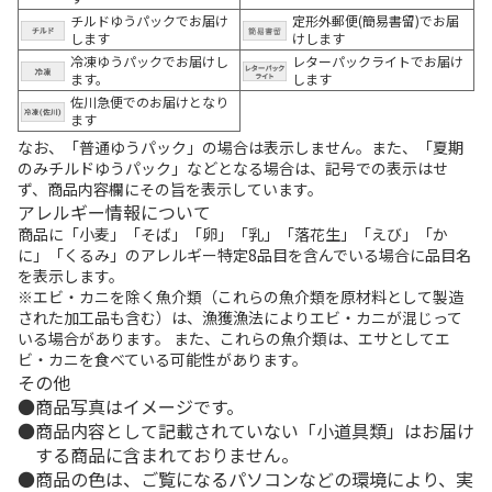
チルドゆうパックでお届け
定形外郵便(簡易書留)でお届
します
けします
冷凍ゆうパックでお届けし
レターパックライトでお届け
ます。
します
佐川急便でのお届けとなり
ます
なお、「普通ゆうパック」の場合は表示しません。また、「夏期
のみチルドゆうパック」などとなる場合は、記号での表示はせ
ず、商品内容欄にその旨を表示しています。
アレルギー情報について
商品に「小麦」「そば」「卵」「乳」「落花生」「えび」「か
に」「くるみ」のアレルギー特定8品目を含んでいる場合に品目名
を表示します。
※エビ・カニを除く魚介類（これらの魚介類を原材料として製造
された加工品も含む）は、漁獲漁法によりエビ・カニが混じって
いる場合があります。 また、これらの魚介類は、エサとしてエ
ビ・カニを食べている可能性があります。
その他
商品写真はイメージです。
商品内容として記載されていない「小道具類」はお届け
する商品に含まれておりません。
商品の色は、ご覧になるパソコンなどの環境により、実