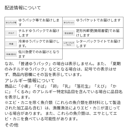
配送情報について
ゆうパック等でお届けしま
ゆうパケットでお届けします
す
チルドゆうパックでお届け
定形外郵便(簡易書留)でお届
します
けします
冷凍ゆうパックでお届けし
レターパックライトでお届け
ます。
します
佐川急便でのお届けとなり
ます
なお、「普通ゆうパック」の場合は表示しません。また、「夏期
のみチルドゆうパック」などとなる場合は、記号での表示はせ
ず、商品内容欄にその旨を表示しています。
アレルギー情報について
商品に「小麦」「そば」「卵」「乳」「落花生」「えび」「か
に」「くるみ」のアレルギー特定8品目を含んでいる場合に品目名
を表示します。
※エビ・カニを除く魚介類（これらの魚介類を原材料として製造
された加工品も含む）は、漁獲漁法によりエビ・カニが混じって
いる場合があります。 また、これらの魚介類は、エサとしてエ
ビ・カニを食べている可能性があります。
その他