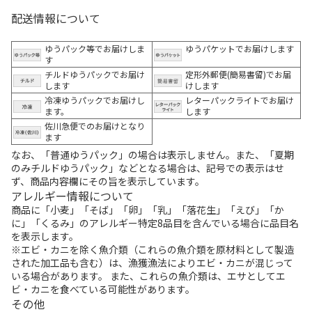
配送情報について
ゆうパック等でお届けしま
ゆうパケットでお届けします
す
チルドゆうパックでお届け
定形外郵便(簡易書留)でお届
します
けします
冷凍ゆうパックでお届けし
レターパックライトでお届け
ます。
します
佐川急便でのお届けとなり
ます
なお、「普通ゆうパック」の場合は表示しません。また、「夏期
のみチルドゆうパック」などとなる場合は、記号での表示はせ
ず、商品内容欄にその旨を表示しています。
アレルギー情報について
商品に「小麦」「そば」「卵」「乳」「落花生」「えび」「か
に」「くるみ」のアレルギー特定8品目を含んでいる場合に品目名
を表示します。
※エビ・カニを除く魚介類（これらの魚介類を原材料として製造
された加工品も含む）は、漁獲漁法によりエビ・カニが混じって
いる場合があります。 また、これらの魚介類は、エサとしてエ
ビ・カニを食べている可能性があります。
その他