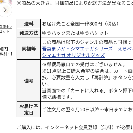
※商品の大きさ、同梱商品により配送方法が異なるこ
送料
お届け先ごと全国一律800円（税込）
森亜土／ステッカ
リラックマ／マルチ
ポムポムプリン30th
アニメ『ジョ
セット
ケース
おもちもちもちマス
奇妙な冒険 
発送方法
ゆうパックまたはゆうパケット
コット
風』チョコラ
5.0
（6）
セッ
5.0
…
（7）
この商品は以下のジャンルの商品と同梱で
同梱等
吾妻まいか・シマエナガシリーズ えらべ
00円
1,100円
2,200円
1,969円
送料別・税込)
(送料別・税込)
(送料別・税込)
(送料別・税込
シマエナガ オリジナルグッズ
※郵便局窓口での受付はございません。
※11点以上ご購入希望の場合は、カート画
択、必要数量を入力し「再計算」ボタンを
備考
い。
当画面での「カートに入れる」ボタン押下
個で結構です。
お届け予
ご注文月の翌々月20日以降～末日までに
定日
ご購入には、インターネット会員登録（無料）が必要