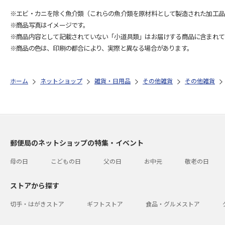
※エビ・カニを除く魚介類（これらの魚介類を原材料として製造された加工品
※商品写真はイメージです。
※商品内容として記載されていない「小道具類」はお届けする商品に含まれて
※商品の色は、印刷の都合により、実際と異なる場合があります。
ホーム
ネットショップ
雑貨・日用品
その他雑貨
その他雑貨
郵便局のネットショップの特集・イベント
母の日
こどもの日
父の日
お中元
敬老の日
ストアから探す
切手・はがきストア
ギフトストア
食品・グルメストア