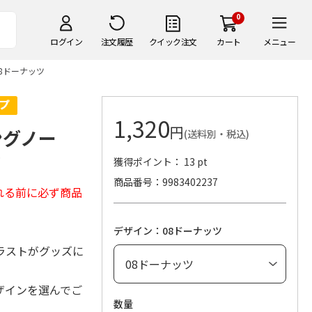
0
ログイン
注文履歴
クイック注文
カート
メニュー
8ドーナッツ
1,320
円
ングノー
(送料別・税込)
ツ
獲得ポイント： 13 pt
商品番号
9983402237
れる前に必ず商品
デザイン：08ドーナッツ
ラストがグッズに
ザインを選んでご
数量