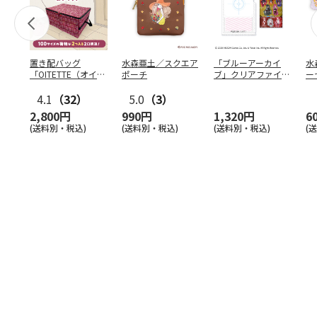
置き配バッグ
水森亜土／スクエア
「ブルーアーカイ
水
「OITETTE（オイテ
ポーチ
ブ」クリアファイル
ー
ッテ）」
&ステッカーセット
4.1
（32）
5.0
（3）
2,800円
990円
1,320円
6
(送料別・税込)
(送料別・税込)
(送料別・税込)
(