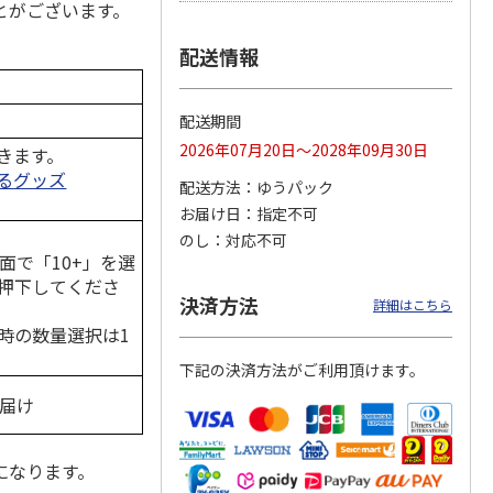
とがございます。
配送情報
ジョの
令和八年七月場所
ポムポムプリン30th
リラックマ／クリア
黄金の
優勝力士純金製小判
おもちもちもちクッ
ファイル３点セット
配送期間
ータと
【安青錦】
ション
2026年07月20日～2028年09月30日
きます。
るグッズ
605,000円
4,950円
750円
配送方法
ゆうパック
)
(送料・税込)
(送料別・税込)
(送料別・税込)
お届け日
指定不可
のし
対応不可
面で「10+」を選
押下してくださ
決済方法
詳細はこちら
時の数量選択は1
下記の決済方法がご利用頂けます。
お届け
になります。