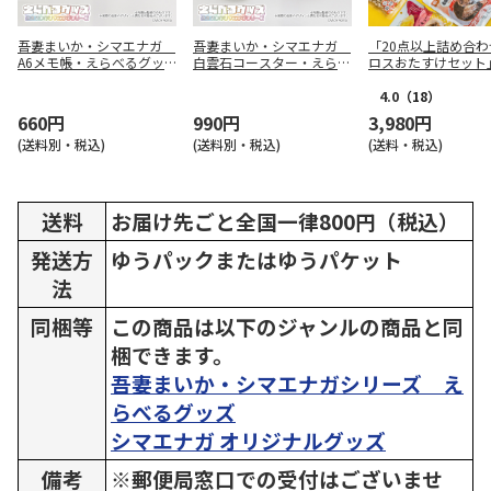
吾妻まいか・シマエナガ
吾妻まいか・シマエナガ
「20点以上詰め合わ
A6メモ帳・えらべるグッ
白雲石コースター・えらべ
ロスおたすけセット
ズ01配達員風1
るグッズ01配達員風1
4.0
（18）
660円
990円
3,980円
(送料別・税込)
(送料別・税込)
(送料・税込)
送料
お届け先ごと全国一律800円（税込）
発送方
ゆうパックまたはゆうパケット
法
同梱等
この商品は以下のジャンルの商品と同
梱できます。
吾妻まいか・シマエナガシリーズ え
らべるグッズ
シマエナガ オリジナルグッズ
備考
※郵便局窓口での受付はございませ