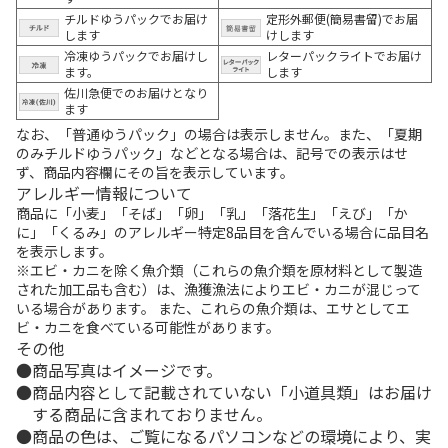
チルドゆうパックでお届け
定形外郵便(簡易書留)でお届
します
けします
冷凍ゆうパックでお届けし
レターパックライトでお届け
ます。
します
佐川急便でのお届けとなり
ます
なお、「普通ゆうパック」の場合は表示しません。また、「夏期
のみチルドゆうパック」などとなる場合は、記号での表示はせ
ず、商品内容欄にその旨を表示しています。
アレルギー情報について
商品に「小麦」「そば」「卵」「乳」「落花生」「えび」「か
に」「くるみ」のアレルギー特定8品目を含んでいる場合に品目名
を表示します。
※エビ・カニを除く魚介類（これらの魚介類を原材料として製造
された加工品も含む）は、漁獲漁法によりエビ・カニが混じって
いる場合があります。 また、これらの魚介類は、エサとしてエ
ビ・カニを食べている可能性があります。
その他
商品写真はイメージです。
商品内容として記載されていない「小道具類」はお届け
する商品に含まれておりません。
商品の色は、ご覧になるパソコンなどの環境により、実