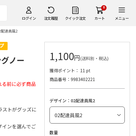
0
ログイン
注文履歴
クイック注文
カート
メニュー
2配達員風2
1,100
円
ングノー
(送料別・税込)
獲得ポイント： 11 pt
商品番号
9983402221
れる前に必ず商品
デザイン：02配達員風2
ラストがグッズに
ザインを選んでご
数量