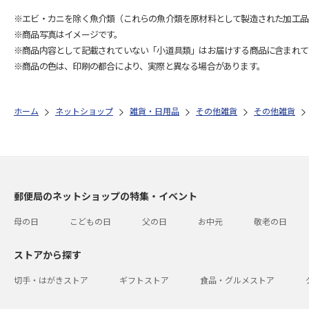
※エビ・カニを除く魚介類（これらの魚介類を原材料として製造された加工品
※商品写真はイメージです。
※商品内容として記載されていない「小道具類」はお届けする商品に含まれて
※商品の色は、印刷の都合により、実際と異なる場合があります。
ホーム
ネットショップ
雑貨・日用品
その他雑貨
その他雑貨
郵便局のネットショップの特集・イベント
母の日
こどもの日
父の日
お中元
敬老の日
ストアから探す
切手・はがきストア
ギフトストア
食品・グルメストア