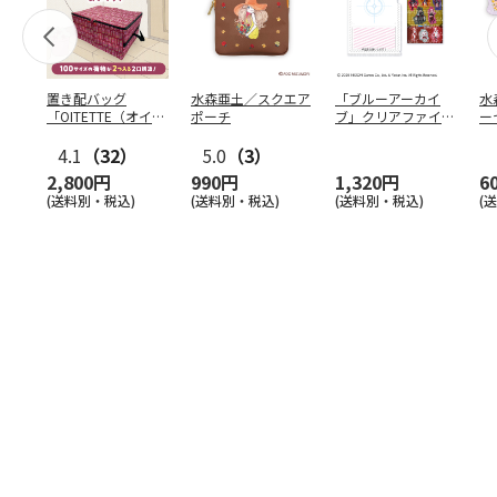
置き配バッグ
水森亜土／スクエア
「ブルーアーカイ
水
「OITETTE（オイテ
ポーチ
ブ」クリアファイル
ー
ッテ）」
&ステッカーセット
4.1
（32）
5.0
（3）
2,800円
990円
1,320円
6
(送料別・税込)
(送料別・税込)
(送料別・税込)
(