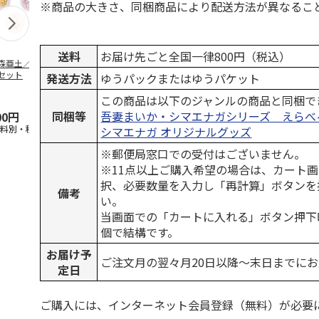
※商品の大きさ、同梱商品により配送方法が異なるこ
送料
お届け先ごと全国一律800円（税込）
森亜土／ステッカ
リラックマ／マルチ
ポムポムプリン30th
アニメ『ジョ
セット
ケース
おもちもちもちマス
奇妙な冒険 
発送方法
ゆうパックまたはゆうパケット
コット
風』チョコラ
5.0
（6）
セッ
5.0
…
（7）
この商品は以下のジャンルの商品と同梱で
同梱等
吾妻まいか・シマエナガシリーズ えらべ
00円
1,100円
2,200円
1,969円
送料別・税込)
(送料別・税込)
(送料別・税込)
(送料別・税込
シマエナガ オリジナルグッズ
※郵便局窓口での受付はございません。
※11点以上ご購入希望の場合は、カート画
択、必要数量を入力し「再計算」ボタンを
備考
い。
当画面での「カートに入れる」ボタン押下
個で結構です。
お届け予
ご注文月の翌々月20日以降～末日までに
定日
ご購入には、インターネット会員登録（無料）が必要