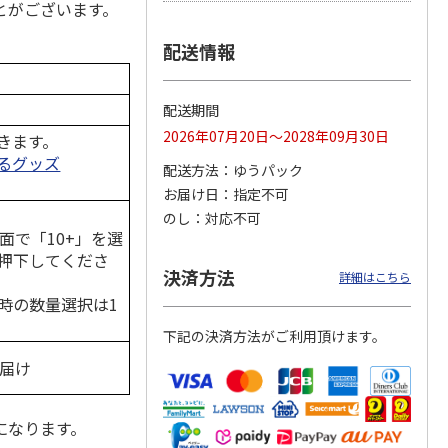
とがございます。
配送情報
ジョの
令和八年七月場所
ポムポムプリン30th
リラックマ／クリア
黄金の
優勝力士純金製小判
おもちもちもちクッ
ファイル３点セット
配送期間
ータと
【安青錦】
ション
2026年07月20日～2028年09月30日
きます。
るグッズ
605,000円
4,950円
750円
配送方法
ゆうパック
)
(送料・税込)
(送料別・税込)
(送料別・税込)
お届け日
指定不可
のし
対応不可
面で「10+」を選
押下してくださ
決済方法
詳細はこちら
時の数量選択は1
下記の決済方法がご利用頂けます。
お届け
になります。