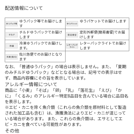
配送情報について
ゆうパック等でお届けしま
ゆうパケットでお届けします
す
チルドゆうパックでお届け
定形外郵便(簡易書留)でお届
します
けします
冷凍ゆうパックでお届けし
レターパックライトでお届け
ます。
します
佐川急便でのお届けとなり
ます
なお、「普通ゆうパック」の場合は表示しません。また、「夏期
のみチルドゆうパック」などとなる場合は、記号での表示はせ
ず、商品内容欄にその旨を表示しています。
アレルギー情報について
商品に「小麦」「そば」「卵」「乳」「落花生」「えび」「か
に」「くるみ」のアレルギー特定8品目を含んでいる場合に品目名
を表示します。
※エビ・カニを除く魚介類（これらの魚介類を原材料として製造
された加工品も含む）は、漁獲漁法によりエビ・カニが混じって
いる場合があります。 また、これらの魚介類は、エサとしてエ
ビ・カニを食べている可能性があります。
その他