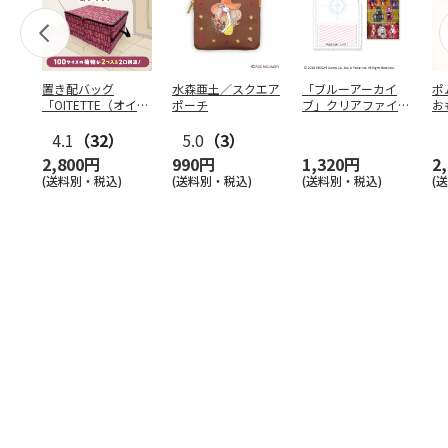
置き配バッグ
水森亜土／スクエア
「ブルーアーカイ
ポ
「OITETTE（オイテ
ポーチ
ブ」クリアファイル
お
ッテ）」
&ステッカーセット
コ
4.1
（32）
5.0
（3）
2,800円
990円
1,320円
2
(送料別・税込)
(送料別・税込)
(送料別・税込)
(