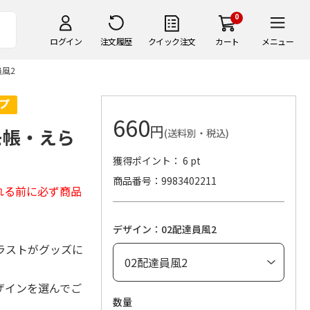
0
ログイン
注文履歴
クイック注文
カート
メニュー
風2
660
円
モ帳・えら
(送料別・税込)
獲得ポイント： 6 pt
商品番号
9983402211
れる前に必ず商品
デザイン：02配達員風2
ラストがグッズに
ザインを選んでご
数量