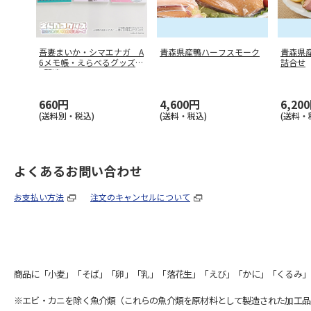
吾妻まいか・シマエナガ A
青森県産鴨ハーフスモーク
青森県
6メモ帳・えらべるグッズ0
詰合せ
1配達
…
660円
4,600円
6,20
(送料別・税込)
(送料・税込)
(送料・
よくあるお問い合わせ
お支払い方法
注文のキャンセルについて
商品に「小麦」「そば」「卵」「乳」「落花生」「えび」「かに」「くるみ」
※エビ・カニを除く魚介類（これらの魚介類を原材料として製造された加工品