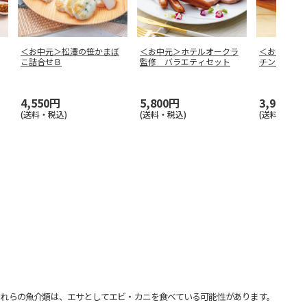
＜お中元＞松澤の笹かまぼ
＜お中元＞ホテルオークラ
＜お中元＞
こ詰合せＢ
監修 バラエティセット
チン 香味
4,550円
5,800円
3,950円
(送料・税込)
(送料・税込)
(送料・税込)
れらの魚介類は、エサとしてエビ・カニを食べている可能性があります。