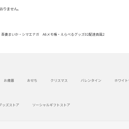
おりません。
吾妻まいか・シマエナガ A6メモ帳・えらべるグッズ02配達員風2
お歳暮
おせち
クリスマス
バレンタイン
ホワイト
グッズストア
ソーシャルギフトストア