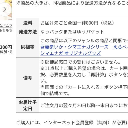
※商品の大きさ、同梱商品により配送方法が異なるこ
送料
お届け先ごと全国一律800円（税込）
ムポムプリン30th
ポムポムプリン30th
水森亜土／ステッカ
リラックマ／
もちもちもちマス
おもちもちもちクッ
ーセット
ケース
発送方法
ゆうパックまたはゆうパケット
ット
ション
5.0
（6）
この商品は以下のジャンルの商品と同梱で
同梱等
吾妻まいか・シマエナガシリーズ えらべ
,200円
4,950円
600円
1,100円
送料別・税込)
(送料別・税込)
(送料別・税込)
(送料別・税込
シマエナガ オリジナルグッズ
※郵便局窓口での受付はございません。
※11点以上ご購入希望の場合は、カート画
択、必要数量を入力し「再計算」ボタンを
備考
い。
当画面での「カートに入れる」ボタン押下
個で結構です。
お届け予
ご注文月の翌々月20日以降～末日までに
定日
ご購入には、インターネット会員登録（無料）が必要