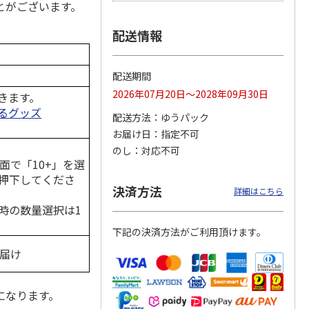
とがございます。
配送情報
マルチ
アニメ『ジョジョの
ポムポムプリン30th
令和八年七月場所
奇妙な冒険 黄金の
日付印 Lサイズ
優勝力士純金製小判
配送期間
風』チョコラータと
【安青錦】
2026年07月20日～2028年09月30日
セッ
5.0
…
（7）
きます。
るグッズ
1,969円
4,950円
605,000円
配送方法
ゆうパック
)
(送料別・税込)
(送料別・税込)
(送料・税込)
お届け日
指定不可
のし
対応不可
面で「10+」を選
押下してくださ
決済方法
詳細はこちら
時の数量選択は1
下記の決済方法がご利用頂けます。
お届け
になります。