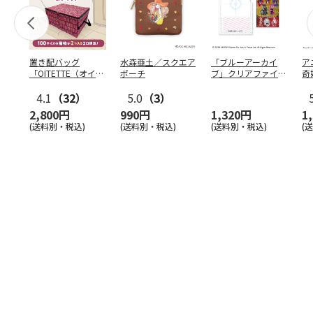
置き配バッグ
水森亜土／スクエア
「ブルーアーカイ
ア
「OITETTE（オイテ
ポーチ
ブ」クリアファイル
奇
ッテ）」
&ステッカーセット
風
4.1
（32）
5.0
（3）
セ
2,800円
990円
1,320円
1
(送料別・税込)
(送料別・税込)
(送料別・税込)
(