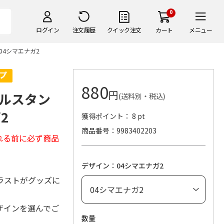
0
ログイン
注文履歴
クイック注文
カート
メニュー
4シマエナガ2
880
円
ルスタン
(送料別・税込)
2
獲得ポイント： 8 pt
商品番号
9983402203
れる前に必ず商品
デザイン：04シマエナガ2
ラストがグッズに
ザインを選んでご
数量