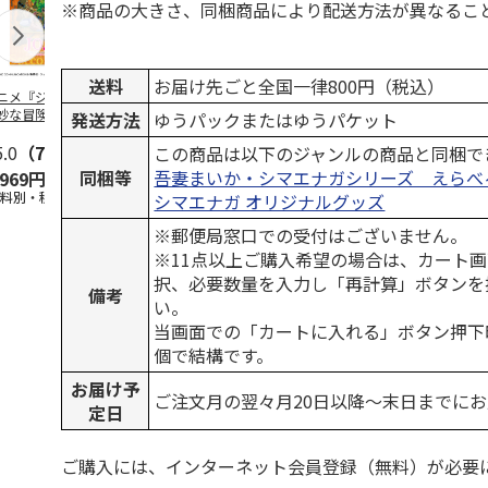
※商品の大きさ、同梱商品により配送方法が異なるこ
送料
お届け先ごと全国一律800円（税込）
ニメ『ジョジョの
水森亜土／ステッカ
リラックマ／マルチ
令和八年七
妙な冒険 黄金の
ーセット
ケース
優勝力士純金
発送方法
ゆうパックまたはゆうパケット
』チョコラータと
【安青錦】
ッ
5.0
…
（7）
5.0
（6）
この商品は以下のジャンルの商品と同梱で
同梱等
吾妻まいか・シマエナガシリーズ えらべ
,969円
600円
1,100円
605,000
送料別・税込)
(送料別・税込)
(送料別・税込)
(送料・税込)
シマエナガ オリジナルグッズ
※郵便局窓口での受付はございません。
※11点以上ご購入希望の場合は、カート画
択、必要数量を入力し「再計算」ボタンを
備考
い。
当画面での「カートに入れる」ボタン押下
個で結構です。
お届け予
ご注文月の翌々月20日以降～末日までに
定日
ご購入には、インターネット会員登録（無料）が必要