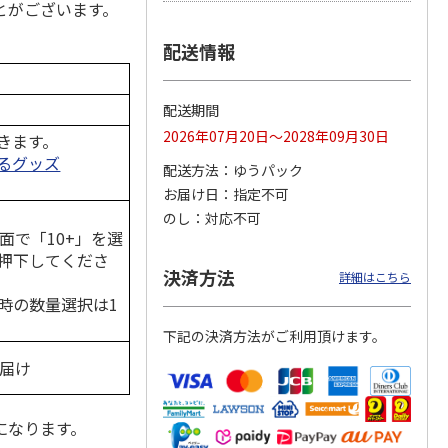
とがございます。
配送情報
月場所
リラックマ／クリア
「犬夜叉」アクリル
大谷翔平 THE
製小判
ファイル３点セット
ジオラマスタンド
GOLDEN TWO-WAY
配送期間
（殺生丸）
アクリルス
…
2026年07月20日～2028年09月30日
5.0
（4）
5.0
（4）
きます。
るグッズ
円
750円
3,300円
2,750円
配送方法
ゆうパック
(送料別・税込)
(送料別・税込)
(送料別・税込)
お届け日
指定不可
のし
対応不可
面で「10+」を選
押下してくださ
決済方法
詳細はこちら
時の数量選択は1
下記の決済方法がご利用頂けます。
お届け
になります。